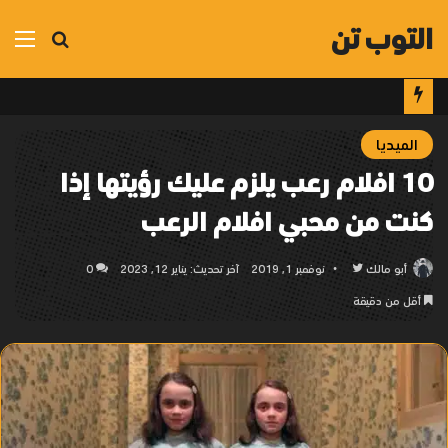
التوب تن
بحث
الق
عن
الميديا
10 افلام رعب يلزم عليك رؤيتها إذا
كنت من محبي افلام الرعب
أبو مالك
تابع
نوفمبر 1, 2019
آخر تحديث: يناير 12, 2023
0
على
أقل من دقيقة
تويتر