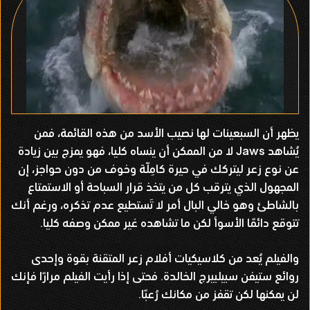
يظهر أن السبعينات لها نصيب الأسد من هذه القائمة، فمن
يُشاهد Jaws لا من الممكن أن ينساه كليا، فهو يمزج بين زيادة
عن نوع زعر ليتركك في حيرة كامِلّة وخوف من دون حواجز، إن
المجهول الذي يترقب كل من يتخذ قرار السباحة أو الاستمتاع
بالشاطئ وهو خالي البال أمر لا تَستطيع عدم تذكره، ورغم أنك
تتوقع دائمًا الأسوأ لكن ما تشاهده غير ممكن وصفه كليا.
والفيلم يُعد من كلاسيكيات أفلام زعر المتقنة بقوة وإحدى
روائع ستيفن سبيلبيرج الخالدة. فحتى إذا رأيت الفيلم مرارًا فإنك
لن يمكنها لكن تقفز من مكانك رُعبًا.