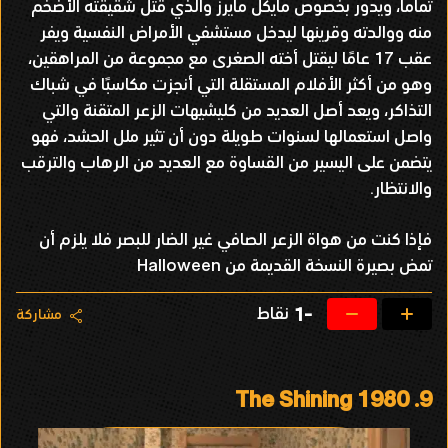
تماما، ويدور بخصوص مايكل مايرز والذي قتل شقيقته الأضخم
منه ووالدته وقرينها ليدخل مستشفي الأمراض النفسية ويفر
عقب 17 عامًا ليقتل أخته الصغرى مع مجموعة من المراهقين،
وهو من أكثر الأفلام المستقلة التي أنجزت مكاسبًا في شباك
التذاكر، ويعد أصل العديد من كليشيهات الزعر المتقنة والتي
واصل استعمالها لسنوات طويلة دون أن تثير ملل الحشد، فهو
يتضمن على اليسير من القساوة مع العديد من الرهاب والترقب
والانتظار.
فإذا كنت من هواة الزعر الصافي غير الضار للبصر فلا يلزم أن
تمض بصيرة النسخة القديمة من Halloween
نقاط
-1
مشاركة
The Shining 1980
9.