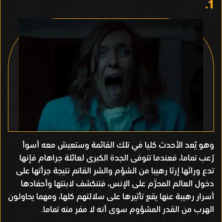
1.
وهو يُعد الأحدث كليا في تلك القائمة وستعيش معه أسوأ
رُعب تماما، فعندما تتوفى الجدة الكبرى لعائلة جراهام فإنها
تدع ورائها إرثا رهيبا من الشؤم والشر القاتم نتيجة جرأتها على
دخول العالم المحرَّم على الإنس، فتنكشف لابنتها وأحفادها
أسرار رهيبة عنها يقع تأثيرها على سلالتهم كلها، ومهما يحاولون
الهرب من القدر المشؤوم سوى أنه لا مفر منه تماما.