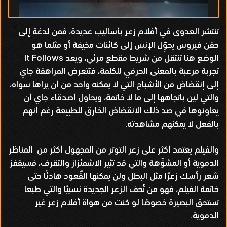
تنتشر العدوى في أفلام زعر بأساليب عديدة، فمن لدغة إلى
حقن فيروس يحوِّل الإنس إلى كائنات مخيفة أو مثلما هو
الوضع هنا تنتقل من شريط مقطع مرئي، ويعد It Follows
تجربة مرعبة بالمعنى الحرفي للكلمة، فتتعرض المراهقة جاي
إلى إنقضاض من الأشباح التي لا يمكنه واحد من أن يراها سواه،
والتي لين باتجاهها إلى ما لا خاتمة، ويحاول أصدقاء جاي أن
يعاونوها في صد ذلك الانقضاض الخارق للطبيعة رغم أنهم
بالفعل لا يمكنهم مشاهدته.
والفيلم يعتمد أكثر على زعر التوتر من المجهول أكثر من المناظر
الدموية أو المشوَّهة والتي قد تثير الاشمئزاز والتقرف، فسيقفز
شعر رأسك زعرًا مثل البطل ولن يمكنها القٌعود هادئًا حتى
خاتمة الفيلم، فهو من تُحف الزعر الجديدة نسبيًا والتي طبعا
تستحق البصيرة خصوصًا لو كنت من هواة أفلام زعر غير
الدموية.