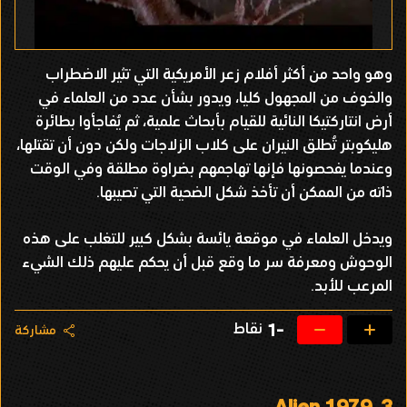
وهو واحد من أكثر أفلام زعر الأمريكية التي تثير الاضطراب
والخوف من المجهول كليا، ويدور بشأن عدد من العلماء في
أرض انتاركتيكا النائية للقيام بأبحاث علمية، ثم يُفاجأوا بطائرة
هليكوبتر تُطلق النيران على كلاب الزلاجات ولكن دون أن تقتلها،
وعندما يفحصونها فإنها تهاجمهم بضراوة مطلقة وفي الوقت
ذاته من الممكن أن تأخذ شكل الضحية التي تصيبها.
ويدخل العلماء في موقعة يائسة بشكل كبير للتغلب على هذه
الوحوش ومعرفة سر ما وقع قبل أن يحكم عليهم ذلك الشيء
المرعب للأبد.
نقاط
-1
مشاركة