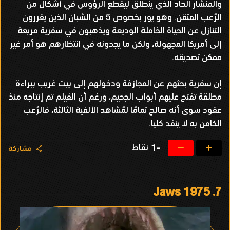
والمنشار الحاد الذي ينطلق ليقطع الرؤوس في أشكال من
الرُعب المتقن. وهو يور بخصوص 5 من الشبان الذين يقررون
التنازل عن الحياة الخاملة الوديعة ويذهبون في سفرية مريعة
إلى أمريكا المجهولة، ولكن ما يجدونه في انتظارهم هو أمر غير
ممكن تصديقه.
إن سفرية بحثهم عن المجازفة ودخولهم إلى بيت غريب ببراءة
مطلقة تفتح عليهم أبواب الجحيم، ورغم أن الفيلم تم إنتاجه منذ
عقود سوى أنه صالح تمامًا لمُشاهد الألفية الثالثة، فالرُعب
الكامن به لا ينفد كليا.
نقاط
-1
مشاركة
Jaws 1975
7.