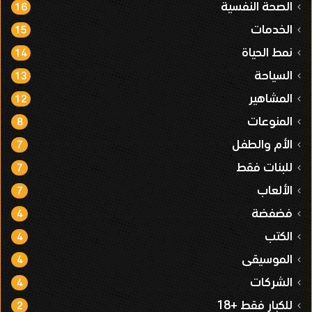
الصحة النفسية
16
الخدمات
15
نمط الحياة
14
السياحة
13
المشاهير
12
المنوعات
8
الأم والطفل
7
للبنات فقط
7
الألعاب
7
فضفضة
4
الكتب
4
الموسيقى
4
الشركات
4
للكبار فقط +18
2