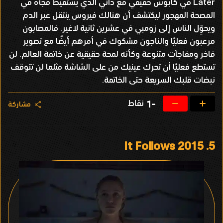
Later في كابوس حقيقي مع داني الذي يستقيظ فجأة في
المصحة المهجور ليكتشف أن هنالك فيروس ينتقل عبر الدم
ويحوِّل الناس إلى زومبي في عشرين ثانية لاغير. فالمصابون
مرعبون فعليًا والناجون مشكوك في أمرهم أيضًا مع تصوير
فاخر ومفاجآت متنوعة وكأنه لمحة حقيقية عن خاتمة العالم. لن
تستطع فعليًا أن تحرك عينيك من على الشاشة مثلما لن تتوقف
نبضات قلبك السريعة حتى الخاتمة.
نقاط
-1
مشاركة
It Follows 2015
5.