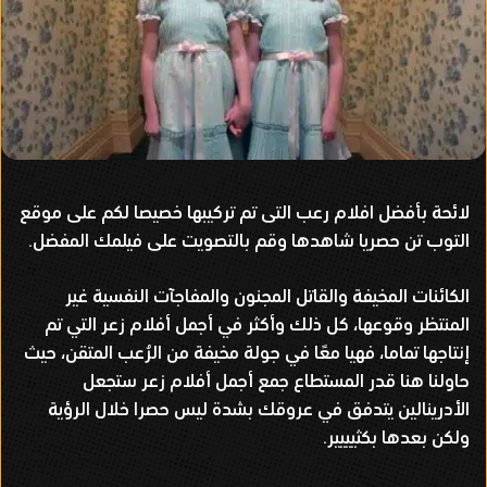
لائحة بأفضل افلام رعب التى تم تركيبها خصيصا لكم على موقع
التوب تن حصريا شاهدها وقم بالتصويت على فيلمك المفضل.
الكائنات المخيفة والقاتل المجنون والمفاجآت النفسية غير
المنتظر وقوعها، كل ذلك وأكثر في أجمل أفلام زعر التي تم
إنتاجها تماما، فهيا معًا في جولة مخيفة من الرُعب المتقن، حيث
حاولنا هنا قدر المستطاع جمع أجمل أفلام زعر ستجعل
الأدرينالين يتدفق في عروقك بشدة ليس حصرا خلال الرؤية
ولكن بعدها بكثيييير.