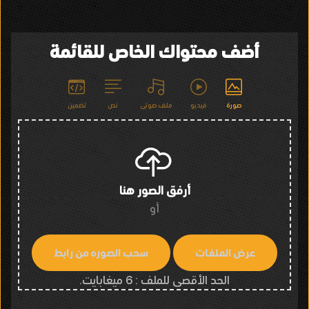
أضف محتواك الخاص للقائمة
صورة
فيديو
ملف صوتى
نص
تضمين
أرفق الصور هنا
أو
الحد الأقصى للملف : 6 ميغابايت.