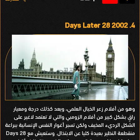
2002 Days Later 28
4.
وهو من أفلام زعر الخيال العلمي، ويعد كذلك درجة ومعيار
راقٍ بشكل كبير من أفلام الزومبي والتي لا تعتمد لاغير على
الشكل الرديء المخيف ولكن تسبر أغوار النفس الإنسانية ببراعة
منقطعة النظير بعيدة كليا عن الابتذال. وستعيش مع 28 Days