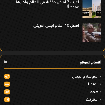
أغرب 7 أماكن مخفية في العالم وأكثرها
غموضاً!
افضل 10 افلام اجنبي امريكي
أقسام الموقع
الموضة والجمال
47
الميديا
44
صحة
36
الانترنت
16