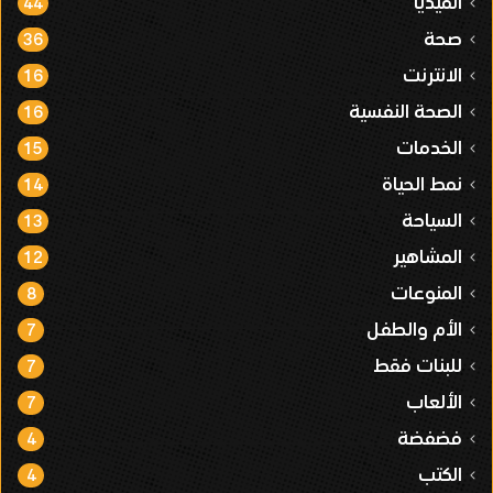
الميديا
44
صحة
36
الانترنت
16
الصحة النفسية
16
الخدمات
15
نمط الحياة
14
السياحة
13
المشاهير
12
المنوعات
8
الأم والطفل
7
للبنات فقط
7
الألعاب
7
فضفضة
4
الكتب
4