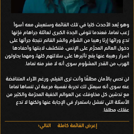
وهو يُعد الأحدث كليا في تلك القائمة وستعيش معه أسوأ
رُعب تماما، فعندما تتوفى الجدة الكبرى لعائلة جراهام فإنها
تدع ورائها إرثا رهيبا من الشؤم والشر القاتم نتيجة جرأتها على
دخول العالم المحرَّم على الإنس، فتنكشف لابنتها وأحفادها
أسرار رهيبة عنها يقع تأثيرها على سلالتهم كلها، ومهما يحاولون
الهرب من القدر المشؤوم سوى أنه لا مفر منه تماما.
لن تحس بالأمان مطلقًا وأنت ترى الفيلم، ورغم الآراء المتناقضة
عنه سوى أنه سيمثل لك تجربة نفسية مرعبة لن تنساها تماما
مع تدشين كل مخاوفك عن العوالم الخفية المحرّمة والكثير من
الأسئلة التي تفشل باستمرار في الإجابة عنها ولكنها لا تدع
عقلك مطلقا.
ا
إعرض القائمة كاملة
التالي