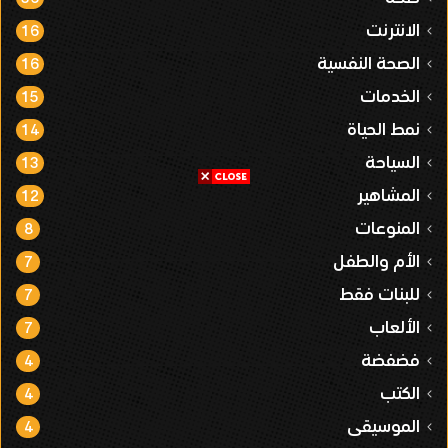
الانترنت
16
الصحة النفسية
16
الخدمات
15
نمط الحياة
14
السياحة
13
المشاهير
12
المنوعات
8
الأم والطفل
7
للبنات فقط
7
الألعاب
7
فضفضة
4
الكتب
4
الموسيقى
4