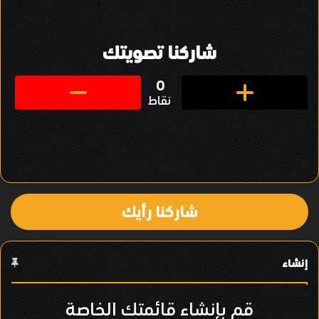
ل
ت
شاركنا تصويتك
ن
ق
0
نقاط
ل
ف
ي
ا
شاركنا رأيك
ل
ع
إنشاء
ن
ص
قم بإنشاء قائمتك الخاصة