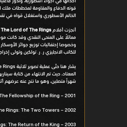
أحداثها في أجواء أسطورية، وتدور فاع
قوته الدفاع والمقاومة لمخططات ملك ال
الخاتم الأسطوري واستغلال قواه في تق
أنجزت أفلام
The Lord of The Rings
ن
مماثلاً على المنحى النقدي وقد كانت مو
وخصوصا إحتفاليات توزيع جوائز الأوسك
للكاتب الانجليزي ر. ر. تولكين وتولى إخرا
شهراً متصلين، وهو ما نتج عنه عرضهم أثنا
 The Fellowship of the Ring – 2001
the Rings: The Two Towers – 2002
gs: The Return of the King – 2003