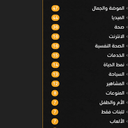
الموضة والجمال
47
الميديا
44
صحة
36
الانترنت
16
الصحة النفسية
16
الخدمات
15
نمط الحياة
14
السياحة
13
المشاهير
12
المنوعات
8
الأم والطفل
7
للبنات فقط
7
الألعاب
7