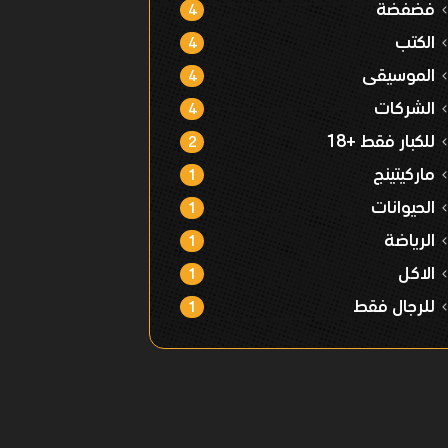
فضفضة
4
الكتب
4
الموسيقى
4
الشركات
4
للكبار فقط +18
2
ماركيتينج
1
الحيوانات
1
الرياضة
1
الاكل
1
للرجال فقط
1