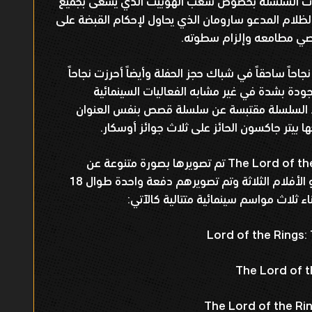
ليات السلسلة بخصوص شعب الهوبيت الذي يسعى بجميع
ظلام المدعو سارومان الذي يحاول لإحكام القبضة على
صي مطامعه وإلزام سطوته.
جاحاً ساحقاً في شباك حجز الحفلة وأيضاً أحرزت نجاحاً
جودة بشدة في غير مشابه الفعاليات السينمائية
ار. السلسلة مقتبسة عن سلسلة قصص بنفس العنوان
جها بيتر جاكسون الحائز على ثلاث جوائز أوسكار.
يشار هنا حتّى عملية تصوير ثلاثية The Lord of the Rings تم تصويرها بصورة متنوعة عن
المعتاد، حيث تم الانتهاء من كتابة سيناريو الأفلام الثلاثة وتم تصويرهم دفعة واحدة طوال 18
ء ثلاث مواسم سينمائية متتالية كالآتي:
Lord of the Rings:
The Lord of 
The Lord of the Rin