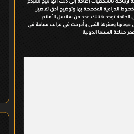
 ارتباطه بالشخصيات إضافة إلى ذلك أنها تتيح للمُبدع
لخطوط الدرامية المخصصة بها وتوضيح أدق تفاصيل
في الخاتمة توجد هنالك عدد من سلاسل الأفلام
ى جودتها وتميُزها الفني وأُدرجت في مراتب متباينة في
ر صناعة السينما الدولية.