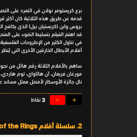
برع كريستوفر نولان في التمرد على التصور
قدمه عن طريق هذه الثلاثية كان أكثر قرب
بروس واين (كريستيان بيل) الذي يكافح الج
قد اهتم الفيلم بتسليط الضوء على المن
في تناول الكثير من الإطروحات الفلسفية الع
أفلام الأبطال الخارقين الأخرى التي يُنظر 
ساهم بالأفلام الثلاثة رقم هائل من نجو
مورغان فريمان، آن هاثاواي، توم هاردي،
نال جائزة الأوسكار لأفضل ممثل مساند ع
نقاط
3
2.
سلسلة أفلام The Lord of the Rings، سلسلة The Hobbit