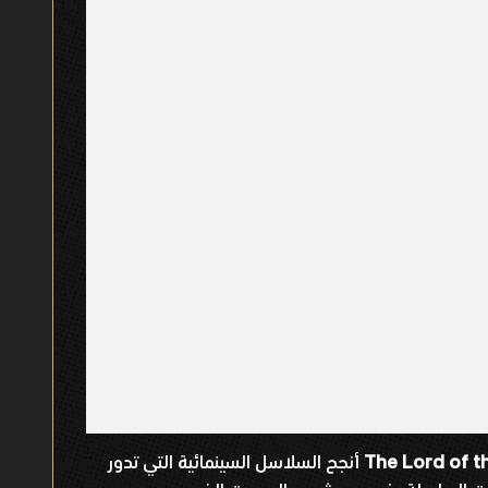
The Lord of t
أنجح السلاسل السينمائية التي تدور