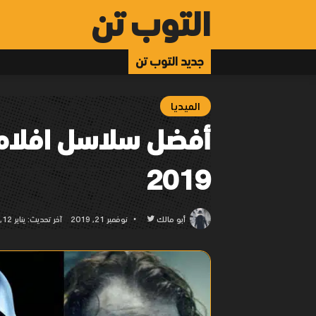
التوب تن
جديد التوب تن
الميديا
أفضل سلاسل افلام م
2019
أبو مالك
تابع
نوفمبر 21, 2019
آخر تحديث: يناير 12, 2023
على
تويتر