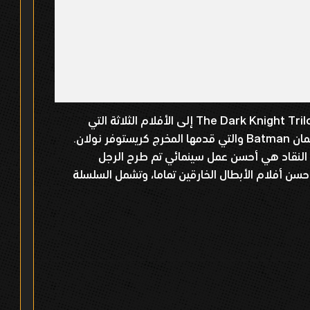
يوميء عنوان ثلاثية فارس الظلام أو The Dark Knight Trilogy إلى الأفلام الثلاثة التي
تناولت شخصية البطل الخارق المشهور باتمان Batman والتي قدمها المخرج كريستوفر نولان.
 النقاد هي أحسن عمل سينمائي تم طرح الرجل
حسن أفلام الأبطال الخارقين تماما، وتشمل السلسلة