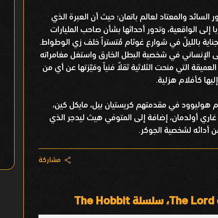
 السائد والمعتاد لعالم باتمان؛ حيث أن العبرة الذي
ا إلى الواقعية، وتدور أحداثها بشأن صاحب المليارات
ناية بالليلً في شوارع غوثام مُتستراً خلف زي الوطواط.
حى الإنساني في شخصية البطل الخارق واستغل مغامراته
ميقة التي منحت الثلاثية ثقلاً فنياً ومَيّزتها عن أي من
إليها كأفلام هزلية.
م هوليوود في مقدمتهم كريستيان بيل، مايكل كين،
 غاري أولدمان، إضافة إلى المتوفي هيث ليدجر الذي
ن أدائه لشخصية الجوكر.
مشاركة