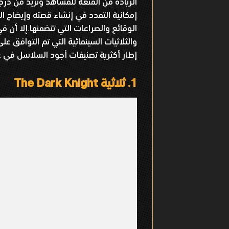
الزيادة من المتعة للمشاهد وتزيد من درجة
إمكانية التمدد في إنشاء قصته وإيضاح ا
الوقائع والصراعات التي تتضمنها.إلا أن 
والثلاثيات السينمائية التي تم التوافق عل
إطار أكثرية تصنيفات أجود السلاسل في عم
1.
ثلاثية The Dark Knight