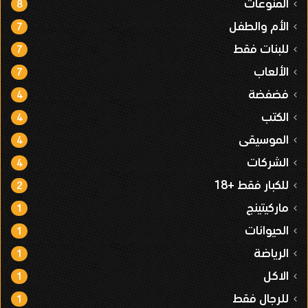
المنوعات
8
الأم والطفل
7
للبنات فقط
7
الألعاب
7
فضفضة
4
الكتب
4
الموسيقى
4
الشركات
4
للكبار فقط +18
2
ماركيتينج
1
الحيوانات
1
الرياضة
1
الاكل
1
للرجال فقط
1