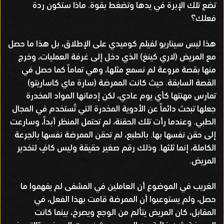
تضع تلك الإبرة في يدها وتضغط بقوة. ماذا ستكون ردة
فعلك؟
هذا ليس سيناريو لفيلم كوميدي على الإطلاق، بل هذا ما حصل
مع المريض (لاري كينغ) الذي دخل إلى غرفة العمليات، وخرج
منها بقصة مروعة لم نسمع مثلها، وهي تماماً كما حصل في
القصة السابقة. حيث كانت الممرضة (سارة ماي كاساريتو)
تمارس مهنتها كأي يوم عادي، لكن إدمانها المواد المخدرة
جعلها تبحث دائماً عن الأدوية المخدرة التي تُستخدم في المجال
الطبي. وعندما رأت تلك الحقنة، لم تحتمل المنظر أبداً، وسارعت
إلى حقن نفسها بها. بالطبع، لم تحقن الممرضة نفسها بالجرعة
الكاملة، إنما ثلثها. وذلك رقم صغير حقيقة وليس كافٍ لتخدير
المريض.
الغريب في الموضوع أن العاملين في المشفى لم يفهموا ما
حصل، ولم يستوعبوا أن الممرضة قامت بهذا الفعل، في
المقابل، كان المريض يتألم من الوجع ويصرخ، بينما كانت