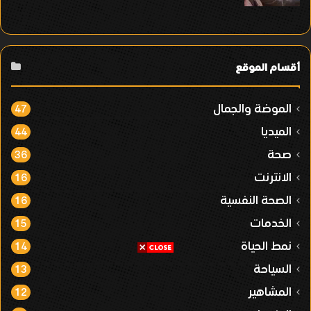
أقسام الموقع
الموضة والجمال
47
الميديا
44
صحة
36
الانترنت
16
الصحة النفسية
16
الخدمات
15
نمط الحياة
14
السياحة
13
المشاهير
12