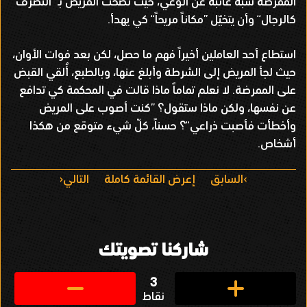
الممرضة شبه غائبة عن الوعي، حيث نصحت المريض بـ ”التصرف
كالرجال“ وأن يتخيّل ”مكاناً مريحاً“ كي يهدأ.
استطاع أحد العاملين أخيراً فهم ما حصل، لكن بعد فوات الأوان،
حيث لجأ المريض إلى الشرطة وأبلغ عنها، وبالطبع، أُلقي القبض
على الممرضة. لا نعلم تماماً ماذا قالت في المحكمة كي تدافع
عن نفسها، ولكن ماذا ستقول؟ ”كنت أصوب على المريض
وأخطأت فأصبت ذراعي“؟ حسناً، كلّ شيء متوقع من هكذا
أشخاص.
ا
السابق
إعرض القائمة كاملة
التالي
ل
ت
شاركنا تصويتك
ن
ق
3
نقاط