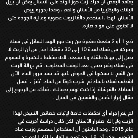
يعتقد البعض أن فرك زيت جوز الهند على الأسنان يمكن أن يزيل
البلاك والبكتيريا من الأسنان والفم ، وهذا بدوره يبيض
الأسنان
.
لهذا ، استخدم دائمًا زيوت عضوية وعالية الجودة حتى
لا تحتوي على مواد ضارة
.
ضع
1
أو
2
ملعقة صغيرة من زيت جوز الهند السائل في فمك
وحركه في فمك لمدة
10
إلى
30
دقيقة
.
احذر من أن الزيت لا
يصل إلى نهاية حلقك ولا تبتلعه ، لأنه مختلط بالبكتيريا والسموم
في فمك وغير صحي
.
بعد الوقت المطلوب ، قم بإزالة الزيت
من الفم
.
لا تسكبها في الحوض لأنها قد تسد مرور الماء
.
الآن
اشطف فمك بالماء ثم اشرب كوبًا من الماء
.
أخيرًا ، اغسل
أسنانك بالفرشاة
.
إذا كنت تهتم بجمالك ، فتأكد من الرجوع إلى
مقال إبراز الخدين والشفتين في المنزل
.
لم يتم إجراء أي تحقيقات خاصة لإثبات خصائص التبييض لهذا
الزيت ولإزالة اصفرار الأسنان
.
لكن خلال دراسة أجريت في
عام
2015
، وجد الباحثون أن استخدام السمسم وزيت عباد
الشمس يمكن أن يقلل من تورم والتهاب اللثة الناجم عن