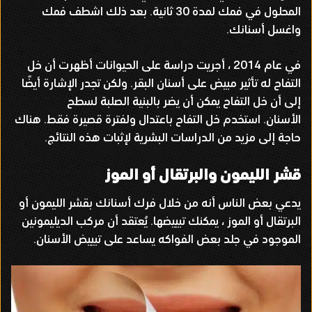
المحلول في فمك لمدة
30
ثانية
.
بعد ذلك اشطف فمك
واغسل أسنانك
.
في عام
2014
، أجريت دراسة على الحيوانات أظهرت أن خل
التفاح له تأثير مبيض على أسنان البقر
.
ولكن تجدر الإشارة أيضًا
إلى أن خل التفاح يمكن أن يضر بالبنية الصلبة لسطح
الأسنان
.
استخدم خل التفاح باعتدال ولفترة قصيرة فقط
.
هناك
حاجة إلى مزيد من الدراسات البشرية لإثبات هذه النتائج
.
قشر الليمون والبرتقال أو الموز
يدعي بعض الناس أنه من خلال فرك أسنانك بقشر الليمون أو
البرتقال أو الموز ، يمكنك تبييضها
.
يُعتقد أن مركب الديليمونين
الموجود في جلد بعض الفواكه يساعد على تبييض الأسنان
.