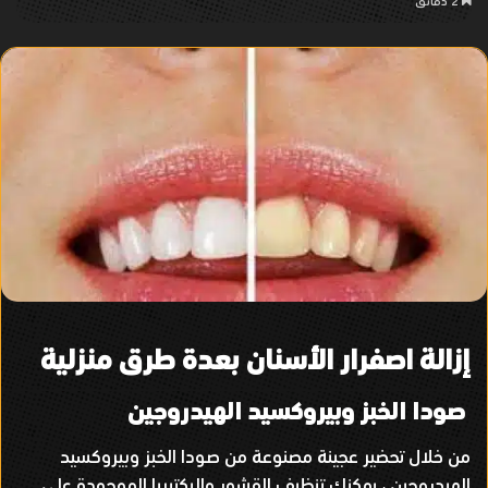
2 دقائق
تويتر
إزالة اصفرار الأسنان بعدة طرق منزلية
صودا الخبز وبيروكسيد الهيدروجين
من خلال تحضير عجينة مصنوعة من صودا الخبز وبيروكسيد
الهيدروجين ، يمكنك تنظيف القشور والبكتيريا الموجودة على