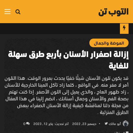
التوب تن
بحث
الق
عن
الموضة والجمال
إزالة اصفرار الأسنان بأربع طرق سهلة
للغاية
قد يكون تلون الأسنان شيئًا خفيًا يحدث بمرور الوقت. هذا التلون
أمر لا مفر منه. في الواقع ، كلما زاد تآكل المينا الخارجية للأسنان
، زاد ظهور العاج ، والذي يميل إلى اللون الأصفر. إذا كنت تهتم
بصحة الفم والأسنان وجمال أسنانك ، انضم إلينا في هذا المقال
من مجلة دلتا لمناقشة كيفية إزالة الأسنان الصفراء ببعض
الطرق المنزلية .
أبو مالك
تابع
ديسمبر 23, 2022
آخر تحديث: يناير 12, 2023
0
على