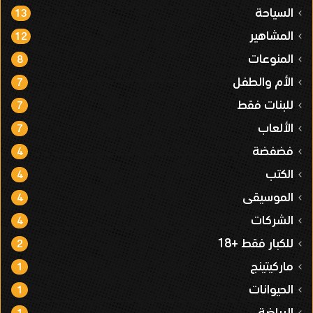
السياحة
13
المشاهير
12
المنوعات
8
الأم والطفل
7
للبنات فقط
7
الألعاب
7
فضفضة
4
الكتب
4
الموسيقى
4
الشركات
4
للكبار فقط +18
2
ماركيتينج
1
الحيوانات
1
الرياضة
1