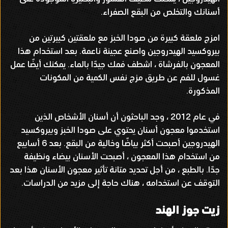
أسنانك والتخلص من البقع الصفراء
.
امزج ملعقة كبيرة من صودا الخبز مع ملعقتين كبيرتين من
بيروكسيد الهيدروجين واصنع عجينة ناعمة
.
بعد استخدام هذا
المعجون بالفرشاة ، اشطف فمك جيدًا بالماء
.
يمكنك أيضًا عمل
غسول للفم عن طريق مزج نفس الكمية من المكونات
المذكورة
.
في عام
2012
، وجد الباحثون أن أسنان الأشخاص الذين
استخدموا معجون أسنان يحتوي على صودا الخبز وبيروكسيد
الهيدروجين أصبحت أكثر بياضًا وخالية من البقع
.
بعد
6
أسابيع
من استخدام هذا المعجون ، أصبحت الأسنان بيضاء ونظيفة
جدًا
.
بالطبع ، من أجل تحديد متانة تأثير معجون الأسنان هذا بعد
التوقف عن استخدامه ، هناك حاجة إلى مزيد من الدراسات
.
زيت جوز الهند