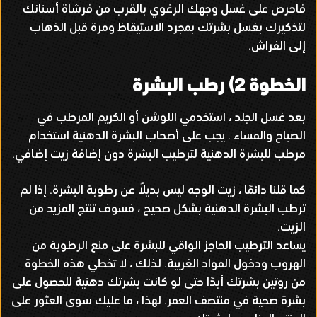
فاحرص على غسل وجهك الرغوي بالقرب من فرشاة أسنانك
لتذكيرك بغسل بشرتك بمجرد الاستيقاظ ومرة ​​قبل الذهاب
إلى الفراش
.
الخطوة
2)
رطب البشرة
بعد غسل الجلد ، استخدمي اللوشن أو الكريم المرطب في
الصباح والمساء
.
يجب على أصحاب البشرة الدهنية استخدام
مرطب للبشرة الدهنية لترطيب البشرة دون إضافة زيت إضافي
.
كما قلنا دائمًا ، زيت الوجه ليس بديلاً عن رطوبة البشرة
.
إذا لم
ترطب البشرة الدهنية بشكل صحيح ، فسوف تنتج المزيد من
الزيت
.
يساعد الترطيب الحاجز الواقي للبشرة على منع الرطوبة من
الهروب ودخول المواد الغريبة
.
لذلك ، لا تخطي هذه الخطوة
من روتين بشرتك أبدًا حتى لو كانت بشرتك دهنية للحصول على
بشرة صحية في منتصف العمر
.
لهذا ، ما عليك سوى العثور على