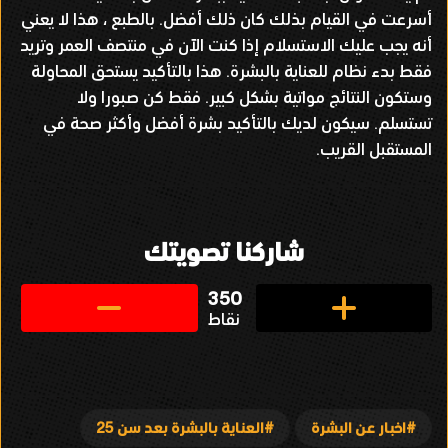
أسرعت في القيام بذلك كان ذلك أفضل
.
بالطبع ، هذا لا يعني
أنه يجب عليك الاستسلام إذا كنت الآن في منتصف العمر وتريد
فقط بدء نظام للعناية بالبشرة
.
هذا بالتأكيد يستحق المحاولة
وستكون النتائج مواتية بشكل كبير
.
فقط كن صبورا ولا
تستسلم
.
سيكون لديك بالتأكيد بشرة أفضل وأكثر صحة في
المستقبل القريب
.
شاركنا تصويتك
350
نقاط
اخبار عن البشرة
العناية بالبشرة بعد سن 25