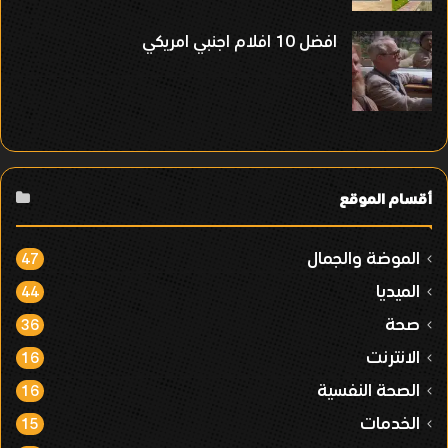
افضل 10 افلام اجنبي امريكي
أقسام الموقع
الموضة والجمال
47
الميديا
44
صحة
36
الانترنت
16
الصحة النفسية
16
الخدمات
15