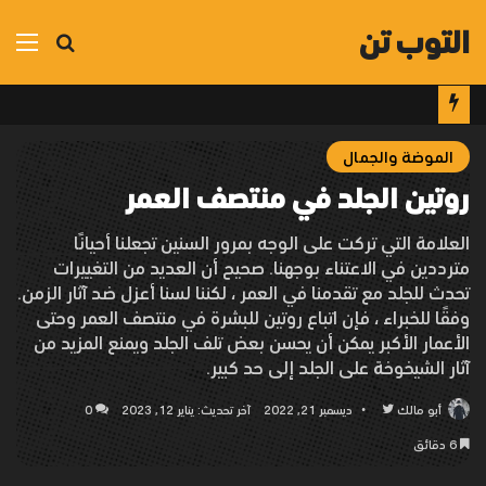
التوب تن
بحث
الق
عن
الموضة والجمال
روتين الجلد في منتصف العمر
العلامة التي تركت على الوجه بمرور السنين تجعلنا أحيانًا
مترددين في الاعتناء بوجهنا. صحيح أن العديد من التغييرات
تحدث للجلد مع تقدمنا ​​في العمر ، لكننا لسنا أعزل ضد آثار الزمن.
وفقًا للخبراء ، فإن اتباع روتين للبشرة في منتصف العمر وحتى
الأعمار الأكبر يمكن أن يحسن بعض تلف الجلد ويمنع المزيد من
آثار الشيخوخة على الجلد إلى حد كبير.
أبو مالك
تابع
ديسمبر 21, 2022
آخر تحديث: يناير 12, 2023
0
على
6 دقائق
تويتر