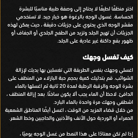
اختر منظفًا لطيفًا لا يحتاج إلى وصفة طبية مناسبًا للبشرة
الحساسة
.
غسول الوجه بالرغوة هو خيار جيد
.
لا تستخدمي
مقشر الوجه الذي يحتوي على جزيئات دقيقة ، حيث يمكن لهذه
الجزيئات أن تهيج الجلد وتزيد من الطفح الجلدي أو الجفاف أو
ظهور بقع داكنة غير عادية على الجلد
.
كيف تغسل وجهك
اغسلي وجهك بنفس الطريقة التي تغسلين بها يديك لإزالة
الشوائب
.
قم بتدليك كمية بحجم حبة البازلاء من المنظف على
بشرة الوجه والرقبة الرطبة لمدة
20
ثانية ثم اغسلها بالماء
الدافئ
.
لاحظ أن الماء يجب ألا يكون ساخنًا
.
بعد إزالة المنظف ،
اشطفي وجهك مرة واحدة بالماء البارد
.
من خلال قضاء المزيد من الوقت ، اغسل أيضًا المناطق الشمعية
الحمراء أو الوردية حول الأنف والأذنين والحاجبين وخط الشعر
.
إذا لم تكن معتادًا على هذا النمط من غسل الوجه يوميًا ،