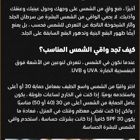
أخيرًا ، ضع واقٍ من الشمس على وجهك وحول عينيك وعنقك
وأذنيك
.
لا يحمي الواقي من الشمس البشرة من سرطان الجلد
وآثار الشيخوخة الناتجة عن التعرض للشمس فحسب ، بل يمنع
أيضًا ظهور البقع البنية وتدهور البقع السابقة على الجلد
.
كيف تجد واقي الشمس المناسب؟
عندما نكون في الشمس ، نتعرض لنوعين من الأشعة فوق
البنفسجية الضارة
: UVA
و
UVB.
اختر واقيًا من الشمس واسع الطيف بمعامل حماية
30
أو أعلى
واستخدمه يوميًا
.
إذا كنت في الخارج لساعات طويلة ، يكون
عامل الحماية من الشمس أعلى من
30 (40
أو
50)
مناسبًا
؛ ولكن إذا كنت تقضي معظم وقتك في المنزل ، فعادة ما
يكون
SPF 30
كافياً
.
إذا كانت بشرتك حساسة ، استخدم واقي
الشمس للبشرة الحساسة
.