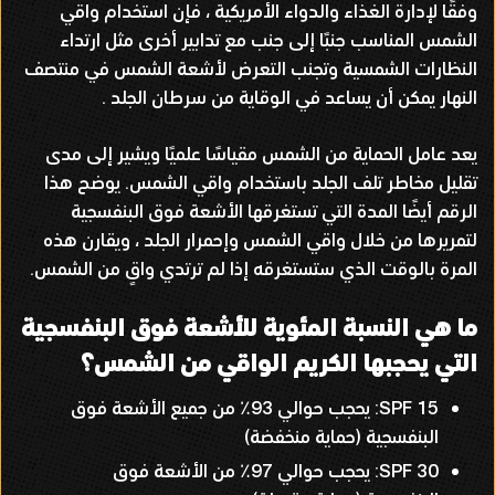
وفقًا لإدارة الغذاء والدواء الأمريكية ، فإن استخدام واقي
الشمس المناسب جنبًا إلى جنب مع تدابير أخرى مثل ارتداء
النظارات الشمسية وتجنب التعرض لأشعة الشمس في منتصف
النهار يمكن أن يساعد في الوقاية من سرطان الجلد
.
يعد عامل الحماية من الشمس مقياسًا علميًا ويشير إلى مدى
تقليل مخاطر تلف الجلد باستخدام واقي الشمس
.
يوضح هذا
الرقم أيضًا المدة التي تستغرقها الأشعة فوق البنفسجية
لتمريرها من خلال واقي الشمس وإحمرار الجلد ، ويقارن هذه
المرة بالوقت الذي ستستغرقه إذا لم ترتدي واقٍ من الشمس
.
ما هي النسبة المئوية للأشعة فوق البنفسجية
التي يحجبها الكريم الواقي من الشمس؟
SPF 15:
يحجب حوالي
93
٪ من جميع الأشعة فوق
البنفسجية
(
حماية منخفضة
)
SPF 30:
يحجب حوالي
97
٪ من الأشعة فوق