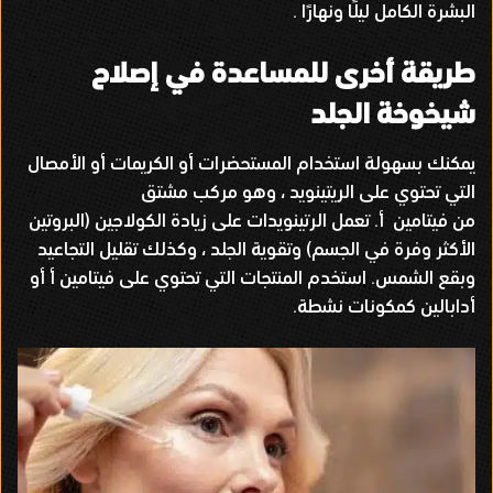
البشرة الكامل ليلًا ونهارًا
.
طريقة أخرى للمساعدة في إصلاح
شيخوخة الجلد
يمكنك بسهولة استخدام المستحضرات أو الكريمات أو الأمصال
التي تحتوي على الريتينويد ، وهو مركب مشتق
من فيتامين أ
.
تعمل الرتينويدات على زيادة الكولاجين
(
البروتين
الأكثر وفرة في الجسم
)
وتقوية الجلد ، وكذلك تقليل التجاعيد
وبقع الشمس
.
استخدم المنتجات التي تحتوي على فيتامين أ أو
أدابالين كمكونات نشطة
.