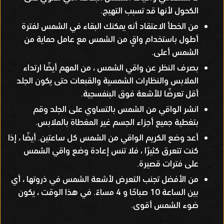
الكحول لأنها قد تسبب التهيج
.
من الخطأ الاعتقاد أنه يمكنك البقاء في الشمس لفترة
أطول باستخدام واقٍ من الشمس مع عامل حماية من
الشمس أعلى
.
بصرف النظر عن واقي الشمس ، من المهم أيضًا ارتداء
الملابس والنظارات الشمسية والقبعات حتى يكون الجلد
أقل تعرضًا للأشعة فوق البنفسجية
.
انشر الواقي من الشمس بالتساوي على الجلد وقم
بتغطية جميع أجزاء الجسم غير المغطاة بالملابس
.
أعد وضع الكريم الواقي من الشمس كل ساعتين
.
أيضًا ، إذا
كنت تتعرق كثيرًا ، فلا تنس إعادة وضع واقي الشمس
على فترات قصيرة
.
من الأفضل تجنب التعرض لأشعة الشمس في ذروتها ، أي
بين الساعة
10
صباحًا و
4
مساءً
.
في هذا الوقت ، يكون
ضوء الشمس أقوى
.