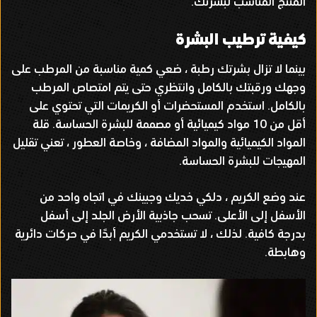
المنتج المناسب لبشرتك
.
كيفية ترطيب البشرة
بينما لا تزال بشرتك رطبة ، ضعي كمية مناسبة من المرطب على
وجهك ورقبتك بالكامل وانتظري حتى يتم امتصاص المرطب
بالكامل
.
استخدم المستحضرات أو الكريمات التي تحتوي على
أقل من
10
مواد كيميائية أو مصممة للبشرة الحساسة
.
قلة
المواد الكيميائية والمواد المضافة ، وخاصة العطور ، تعني تقليل
المهيجات للبشرة الحساسة
.
عند وضع الكريم ، دلكي خديك وجبينك في اتجاه واحد من
الأسفل إلى الأعلى
.
تسحب جاذبية الأرض الجلد إلى أسفل
بدرجة كافية
.
لذلك ، لا تستخدمي الكريم أبدًا في حركات دائرية
وهابطة
.