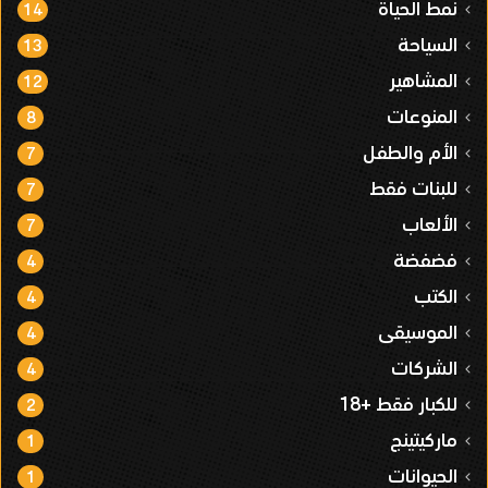
نمط الحياة
14
السياحة
13
المشاهير
12
المنوعات
8
الأم والطفل
7
للبنات فقط
7
الألعاب
7
فضفضة
4
الكتب
4
الموسيقى
4
الشركات
4
للكبار فقط +18
2
ماركيتينج
1
الحيوانات
1