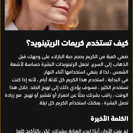
كيف تستخدم كريمات الريتينويد؟
ضعي كمية من الكريم بحجم حبة البازلاء على وجهك قبل
الذهاب إلى السرير
.
تجعل الرتينويدات البشرة حساسة لأشعة
الشمس ، لذا لا ينبغي استخدامها أثناء النهار
.
في البداية ، استخدم هذا الكريم كل ثلاثة أيام ، لأنه إذا كنت
تستخدم الكثير ، فسوف يؤدي ذلك إلى تهيج الجلد
.
خلال هذا
الوقت ، راقب بشرتك بحثًا عن احمرار أو تقشير أو تهيج
.
مع زيادة
تحمل البشرة ، يمكنك استخدام الكريم كل ليلة
.
الكلمة الأخيرة
لم يفت الأوان أبدًا لبدء العناية ببشرتك
.
لكن بالتأكيد كلما