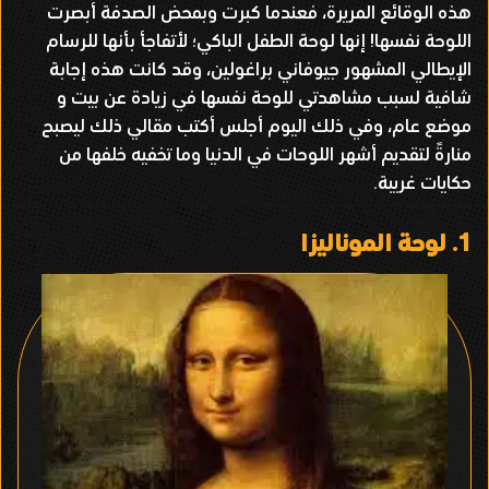
هذه الوقائع المريرة، فعندما كبرت وبمحض الصدفة أبصرت
اللوحة نفسها! إنها لوحة الطفل الباكي؛ لأتفاجأ بأنها للرسام
الإيطالي المشهور جيوفاني براغولين، وقد كانت هذه إجابة
شافية لسبب مشاهدتي للوحة نفسها في زيادة عن بيت و
موضع عام، وفي ذلك اليوم أجلس أكتب مقالي ذلك ليصبح
منارةً لتقديم أشهر اللوحات في الدنيا وما تخفيه خلفها من
حكايات غريبة.
1.
لوحة الموناليزا