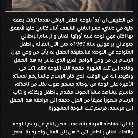
من الطبيعي أن أبدأ بلوحة الطفل الباكي بعدما تركت بصمة
جلية في دنياي، خسر انتابني الشغف أثناء كتابتي عنها لأتعمق
بها أكثر، فهي لوحة فنية أورثها الفنان والرسام الإيطالي
جيوفاني براغولين سنة 1969م حتى الآن التقائه بالطفل
المتواجد في اللوحة؛ فبالحقيقة الطفل لم يأتِ من وحي خيال
الرسام بل من وحي الواقع المرير الذي عاش به هذا الطفل
وقاده إلى تلك الشهرة، فقصة تلك اللوحة مثلما أتت في
ويكبيديا أنه في الوقت الذي كان الرسام جالساً يضع لمساته
الأخيرة على لوحة من لوحاته فسمع صوت بكاء من نافذته،
فأسرع ليشاهد منشأ الصوت فصُدم بالطفل وبكائه، وانتاب
الرسام شعوراً عميقاً من الحزن دفعه إلى مرافقه هذا الطفل
إلى مرسمه؛ فرسم تلك اللوحة المشهورة.
إلا أن المفاجأة الغريبة بأنه عقب مضي أيامٍ من رسم اللوحة
والتقاء الفنان بالطفل أتى كاهن إلى الفنان وأخبره بألا يفعل