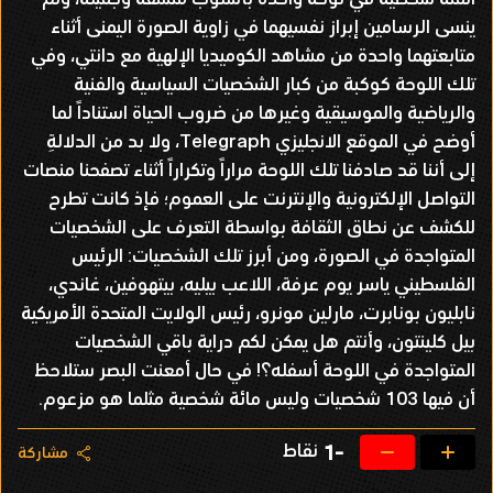
ينسى الرسامين إبراز نفسيهما في زاوية الصورة اليمنى أثناء
متابعتهما واحدة من مشاهد الكوميديا الإلهية مع دانتي، وفي
تلك اللوحة كوكبة من كبار الشخصيات السياسية والفنية
والرياضية والموسيقية وغيرها من ضروب الحياة استناداً لما
أوضح في الموقع الانجليزي Telegraph، ولا بد من الدلالةِ
إلى أننا قد صادفنا تلك اللوحة مراراً وتكراراً أثناء تصفحنا منصات
التواصل الإلكترونية والإنترنت على العموم؛ فإذ كانت تطرح
للكشف عن نطاق الثقافة بواسطة التعرف على الشخصيات
المتواجدة في الصورة، ومن أبرز تلك الشخصيات: الرئيس
الفلسطيني ياسر يوم عرفة، اللاعب بيليه، بيتهوفين، غاندي،
نابليون بونابرت، مارلين مونرو، رئيس الولايت المتحدة الأمريكية
بيل كلينتون، وأنتم هل يمكن لكم دراية باقي الشخصيات
المتواجدة في اللوحة أسفله؟! في حال أمعنت البصر ستلاحظ
أن فيها 103 شخصيات وليس مائة شخصية مثلما هو مزعوم.
نقاط
-1
مشاركة