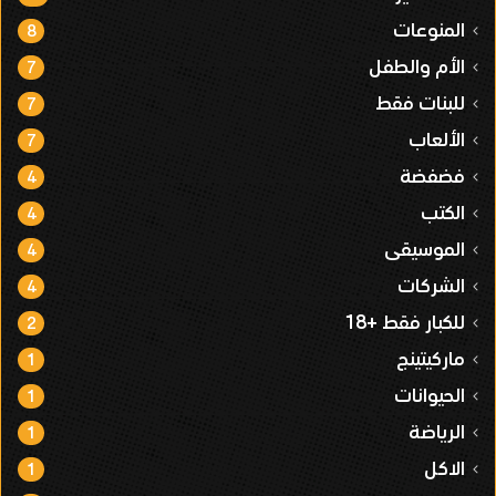
المنوعات
8
الأم والطفل
7
للبنات فقط
7
الألعاب
7
فضفضة
4
الكتب
4
الموسيقى
4
الشركات
4
للكبار فقط +18
2
ماركيتينج
1
الحيوانات
1
الرياضة
1
الاكل
1