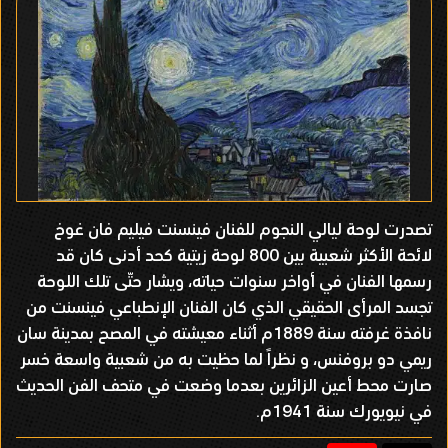
تصدرت لوحة ليالي النجوم للفنان فينسنت فيليم فان غوخ
لائحة الأكثر شعبية بين 800 لوحة زيتية كحد أدنى كان قد
رسمها الفنان في أواخر سنوات حياته، ويشار حتّى تلك اللوحة
تجسد المرأى الحقيقي الذي كان الفنان الإنطباعي فينسنت من
نافذة غرفته سنة 1889م أثناء معيشته في المصح بمدينة سان
ريمي دو بروفنس، و نظراً لما حظيت به من شعبية واسعة خسر
صارت محط أعين الزائرين بعدما وضعت في متحف الفن الحديث
في نيويورك سنة 1941م.