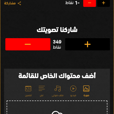
نقاط
-1
مشاركة
شاركنا تصويتك
349
نقاط
أضف محتواك الخاص للقائمة
صورة
فيديو
ملف صوتى
نص
تضمين