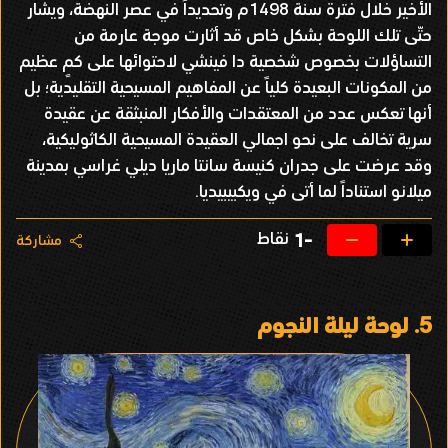
الأخير خلال فترة سنة 1498م وتحديداً في عصر النهضة، ويشار
حتّى تلك اللوحة بشكل خاص قد أثارت موجة عارمة من
التساؤلات بخصوص شخصية دا فينشي لاحتوائها على كمٍ عظيم
من المكونات البعيدة كلياً عن المفاهيم المسيحية التقليدية؛ بل
أنها تعكس عدد من المعتقدات والأفكار المنبثقة عن عقيدة
سرية تخالف على نحو اجمالي العقيدة المسيحية الكاثوليكية،
وقد عرضت على جدران كنيسة سانتا ماريا ديلي غراسي بمدينة
ميلانو استناداً لما أتى في ويكبيبيديا.
نقاط
-1
مشاركة
5.
لوحة ليلة النجوم