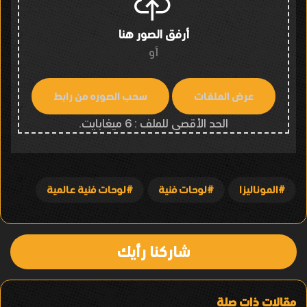
أرفق الصور هنا
أو
الحد الأقصى للملف : 6 ميغابايت.
الموناليزا
لوحات فنية
لوحات فنية عالمية
شاركنا رأيك
مقالات ذات صلة