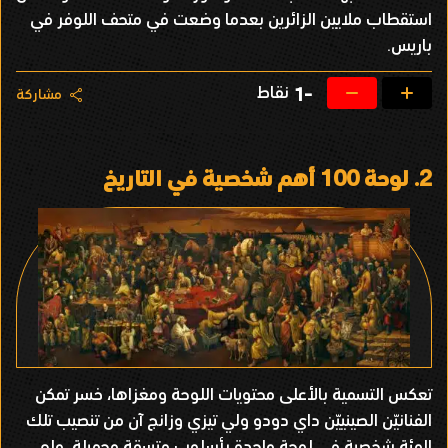
استقطاب ملايين الزائرين بعدما وضعت في متحف اللوفر في
باريس.
نقاط
-1
مشاركة
2.
لوحة 100 أهم شخصية في التاريخ
تعكس التسمية بالأعلى محتويات اللوحة ومغزاها، خسر تمكن
الفنانيّن الصينييّن داي دودو ولي تيزي وزانج آن من تنصيب تلك
المئة شخصية في لوحة واحدة بأسلوب متسقة وجميلة، ولم