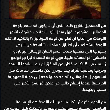
من المستحيل لقارئ ذلك النص أن لا يكون قد سمع بلوحة
الموناليزا المشهورة، فهل يعقل لأي لائحة من كشوف أشهر
اللوحات في الدنيا أن تخلو من لوحة الموناليزا؟َ! بالتأكيد لا، تلك
اللوحة إستطاعت أن اختراق مساحات شاسعة من الأرض
بشهرتها التي حققتها بعدما اختتم الفنان الإيطالي ليوناردو
دافنشي آخر لمساته عليها، فهي لوحة للسيدة ليزا جوكوندو
رُسمت في 1915م، فكان من المتفق أن يتم تسليمها للسيدة
وقرينها بمناسبة شراء بيت مودرن لكن دافنشي قد مات قبل
تسليمهم إياها، ويقال بأنه قد حملها معه إلى دولة الجمهورية
الفرنسية بعدما إستلم طلب من ملكها فرانسو الأكبر على
حسب ويكبيديا.
من المهم ذكره أن أكثر ما يميز تلك اللوحة هو الإبتسامة
الغامضة المبهمة حسبما نعتت وصورت، وتمكنت تلك اللوحة من