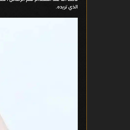
الذي تريده
.