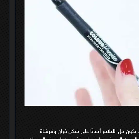
تكون جل الآيلاينر أحيانًا على شكل خزان وفرشاة