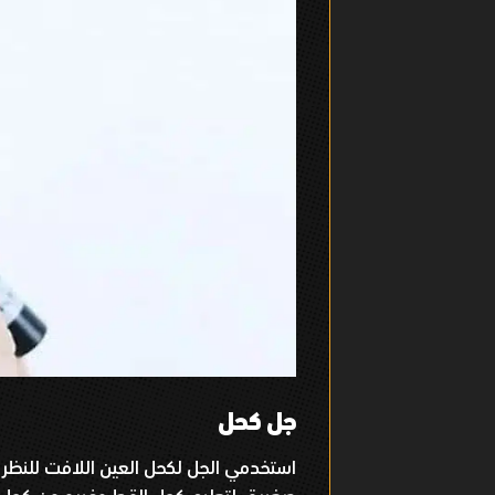
جل كحل
استخدمي الجل لكحل العين اللافت للنظر
.