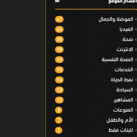
أقسام الموقع
الموضة والجمال
47
الميديا
44
صحة
36
الانترنت
16
الصحة النفسية
16
الخدمات
15
نمط الحياة
14
السياحة
13
المشاهير
12
المنوعات
8
الأم والطفل
7
للبنات فقط
7