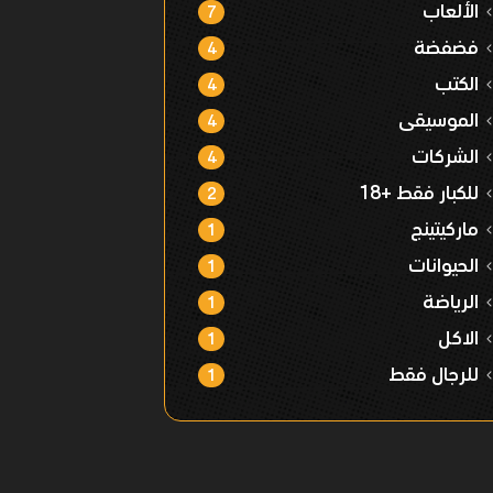
الألعاب
7
فضفضة
4
الكتب
4
الموسيقى
4
الشركات
4
للكبار فقط +18
2
ماركيتينج
1
الحيوانات
1
الرياضة
1
الاكل
1
للرجال فقط
1