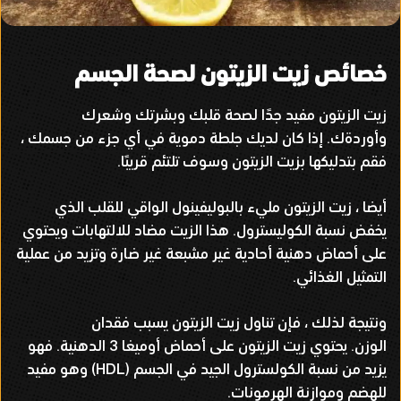
خصائص زيت الزيتون لصحة الجسم
زيت الزيتون مفيد جدًا لصحة قلبك وبشرتك وشعرك
وأوردةك
.
إذا كان لديك جلطة دموية في أي جزء من جسمك ،
فقم بتدليكها بزيت الزيتون وسوف تلتئم قريبًا
.
أيضا ، زيت الزيتون مليء بالبوليفينول الواقي للقلب الذي
يخفض نسبة الكوليسترول
.
هذا الزيت مضاد للالتهابات ويحتوي
على أحماض دهنية أحادية غير مشبعة غير ضارة وتزيد من عملية
التمثيل الغذائي
.
ونتيجة لذلك ، فإن تناول زيت الزيتون يسبب فقدان
الوزن
.
يحتوي زيت الزيتون على أحماض أوميغا
3
الدهنية
.
فهو
يزيد من نسبة الكولسترول الجيد في الجسم
(HDL)
وهو مفيد
للهضم وموازنة الهرمونات
.