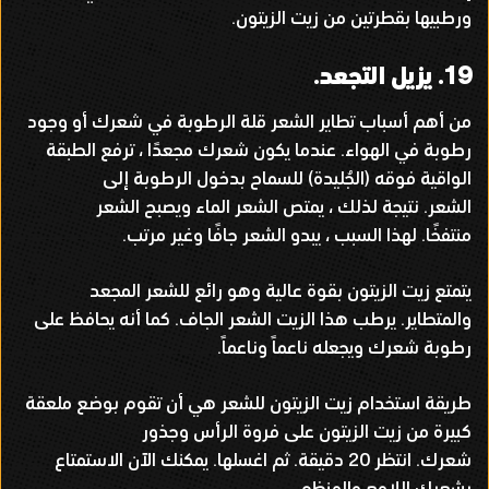
ورطبيها بقطرتين من زيت الزيتون
.
19.
يزيل التجعد
.
من أهم أسباب تطاير الشعر قلة الرطوبة في شعرك أو وجود
رطوبة في الهواء
.
عندما يكون شعرك مجعدًا ، ترفع الطبقة
الواقية فوقه
(
الجُليدة
)
للسماح بدخول الرطوبة إلى
الشعر
.
نتيجة لذلك ، يمتص الشعر الماء ويصبح الشعر
منتفخًا
.
لهذا السبب ، يبدو الشعر جافًا وغير مرتب
.
يتمتع زيت الزيتون بقوة عالية وهو رائع للشعر المجعد
والمتطاير
.
يرطب هذا الزيت الشعر الجاف
.
كما أنه يحافظ على
رطوبة شعرك ويجعله ناعماً وناعماً
.
طريقة استخدام زيت الزيتون للشعر هي أن تقوم بوضع ملعقة
كبيرة من زيت الزيتون على فروة الرأس وجذور
شعرك
.
انتظر
20
دقيقة
.
ثم اغسلها
.
يمكنك الآن الاستمتاع
بشعرك اللامع والمنظم
.