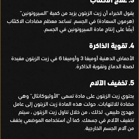
3.
علاج الاكتئاب
يقول الخبراء أن زيت الزيتون يزيد من كمية
“
السيروتونين
”
(
هرمون السعادة
)
في الجسم
.
تساعد معظم مضادات الاكتئاب
أيضًا على إنتاج مادة السيروتونين في الجسم
.
4.
تقوية الذاكرة
الأحماض الدهنية أوميغا
3
وأوميغا
6
في زيت الزيتون مفيدة
لصحة الدماغ وتقوية الذاكرة
.
5.
تخفيف الآلام
يحتوي زيت الزيتون على مادة تسمى
“
الأوليوكانثال
”
وهي
مضادة للالتهابات
.
حولت هذه المادة زيت الزيتون إلى عامل
مهدئ طبيعي
.
لذلك ، من خلال تناول زيت الزيتون ، سيتم
تخفيف الآلام في جسمك
.
كما أن استخدامه الموضعي يخفف
من آلام الجسم الخارجية
.