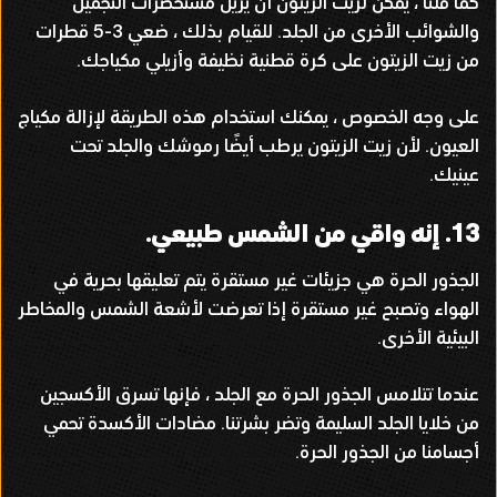
كما قلنا ، يمكن لزيت الزيتون أن يزيل مستحضرات التجميل
والشوائب الأخرى من الجلد
.
للقيام بذلك ، ضعي
3-5
قطرات
من زيت الزيتون على كرة قطنية نظيفة وأزيلي مكياجك
.
على وجه الخصوص ، يمكنك استخدام هذه الطريقة لإزالة مكياج
العيون
.
لأن زيت الزيتون يرطب أيضًا رموشك والجلد تحت
عينيك
.
13.
إنه واقي من الشمس طبيعي
.
الجذور الحرة هي جزيئات غير مستقرة يتم تعليقها بحرية في
الهواء وتصبح غير مستقرة إذا تعرضت لأشعة الشمس والمخاطر
البيئية الأخرى
.
عندما تتلامس الجذور الحرة مع الجلد ، فإنها تسرق الأكسجين
من خلايا الجلد السليمة وتضر بشرتنا
.
مضادات الأكسدة تحمي
أجسامنا من الجذور الحرة
.