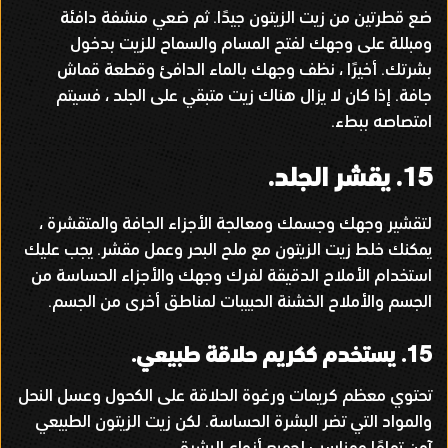
ضع قطرتين من زيت الزيتون جيدًا
.
ثم ضعي منشفة دافئة
ومبللة على وجهك لفتح المسام والسماح للزيت بدخول
بشرتك
.
أخيرًا ، نظف وجهك بالماء الدافئ وقطعة قماش
جافة
.
إذا كان لا يزال هناك زيت متبقي على الجلد ، فسيتم
امتصاصه ببطء
.
15.
يقشر الجلد
.
لتقشير وجهك وجسمك ومعالجة الأجزاء الجافة والمتقشرة ،
يمكنك خلط زيت الزيتون مع ملح البحر وعمل مقشر
.
يجب عليك
استخدام الأملاح الدقيقة لفرك وجهك والأجزاء الحساسة من
الجسم والأملاح الخشنة الحبيبات لمناطق أخرى من الجسم
.
15.
يستخدم ككريم حلاقة طبيعي
.
تحتوي معظم كريمات ورغوة الحلاقة على الكحول وعسل النحل
والمواد التي تضر البشرة الحساسة
.
لكن زيت الزيتون الطبيعي
آمن تمامًا ومناسب لجميع أنواع البشرة
.