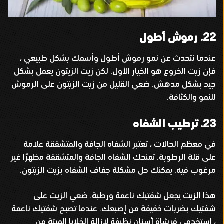
22.
رموش أطول
عندما نتحدث عن نمو رموش أطول وأسمك بشكل طبيعي ،
فإن زيت الخروع هو الخيار الأول
.
لكن زيت الزيتون يعمل بشكل
جيد بشكل مدهش
.
ضعي القليل من زيت الزيتون على الرموش
للنمو والكثافة
.
23.
ترطيب الشفاه
في معظم الحالات ، تعتبر الشفاه الجافة والمتشققة علامة
على قلة الرطوبة
.
تمنحك الشفاه الجافة والمتشققة مظهرًا غير
مرغوب فيه
.
يمكنك حل مشكلة جفاف الشفاه بزيت الزيتون
.
هذا الزيت يجعل شفتيك ناعمة ورطبة
.
ضعي الزيت على
شفتيك بضربات خفيفة من إصبعك
.
عندما تصبح شفتيك ناعمة
، استخدمي فرشاة أسنان نظيفة لإزالة الخلايا الميتة من