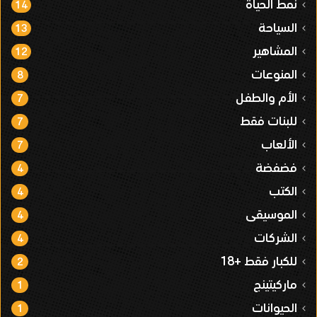
نمط الحياة
14
السياحة
13
المشاهير
12
المنوعات
8
الأم والطفل
7
للبنات فقط
7
الألعاب
7
فضفضة
4
الكتب
4
الموسيقى
4
الشركات
4
للكبار فقط +18
2
ماركيتينج
1
الحيوانات
1