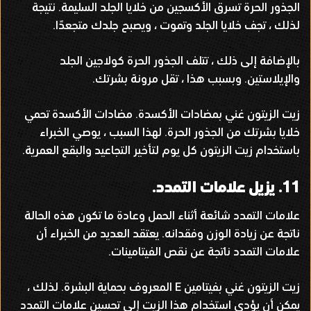
الجذور الحرة تسرق الأكسجين من خلايا الجلد السليمة
.
نتيجة
لذلك ، تجف خلايا الجلد وتموت ، ويصبح جلدك متجعدًا
.
بالإضافة إلى ذلك ، تتلف الجذور الحرة كولاجين الجلد
والإيلاستين
.
وبسبب هذا ، تقل مرونة بشرتك
.
زيت الزيتون غني بمضادات الأكسدة
.
مضادات الأكسدة تحمي
خلايا بشرتك من الجذور الحرة
.
لهذا السبب ، يوصي الخبراء
باستخدام زيت الزيتون كل يوم لتأخير التجاعيد والبقع العمرية
.
11.
يزيل علامات التمدد
.
علامات التمدد شائعة أثناء الحمل وعادة ما تكون هذه الحالة
ناتجة عن زيادة الوزن وفقدانه
.
يعتقد العديد من الخبراء أن
علامات التمدد ناتجة عن نقص الفيتامينات
.
زيت الزيتون غني بفيتامين
E
المعروف بحماية البشرة
.
لذلك ،
يمكن أن يؤدي استخدام هذا الزيت إلى تحسين علامات التمدد