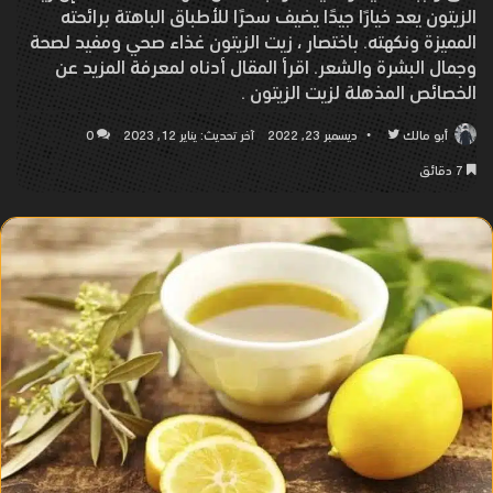
الزيتون يعد خيارًا جيدًا يضيف سحرًا للأطباق الباهتة برائحته
المميزة ونكهته. باختصار ، زيت الزيتون غذاء صحي ومفيد لصحة
وجمال البشرة والشعر. اقرأ المقال أدناه لمعرفة المزيد عن
الخصائص المذهلة لزيت الزيتون .
أبو مالك
تابع
ديسمبر 23, 2022
آخر تحديث: يناير 12, 2023
0
على
7 دقائق
تويتر