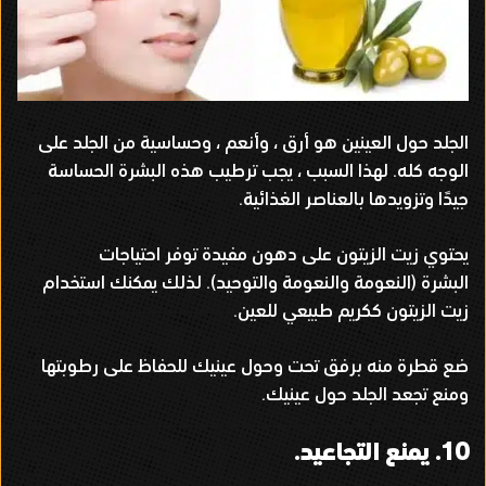
الجلد حول العينين هو أرق ، وأنعم ، وحساسية من الجلد على
الوجه كله
.
لهذا السبب ، يجب ترطيب هذه البشرة الحساسة
جيدًا وتزويدها بالعناصر الغذائية
.
يحتوي زيت الزيتون على دهون مفيدة توفر احتياجات
البشرة
(
النعومة والنعومة والتوحيد
).
لذلك يمكنك استخدام
زيت الزيتون ككريم طبيعي للعين
.
ضع قطرة منه برفق تحت وحول عينيك للحفاظ على رطوبتها
ومنع تجعد الجلد حول عينيك
.
10.
يمنع التجاعيد
.