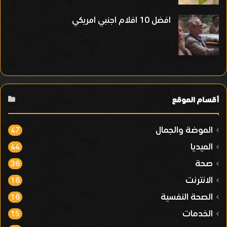
افضل 10 افلام اجنبي امريكي
أقسام الموقع
الموضة والجمال
47
الميديا
44
صحة
36
الانترنت
16
الصحة النفسية
16
الخدمات
15