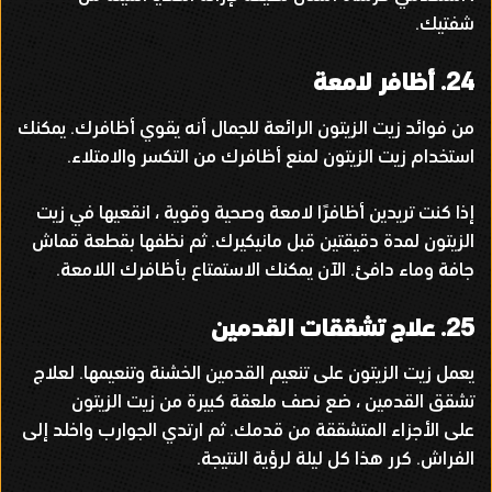
شفتيك
.
24.
أظافر لامعة
من فوائد زيت الزيتون الرائعة للجمال أنه يقوي أظافرك
.
يمكنك
استخدام زيت الزيتون لمنع أظافرك من التكسر والامتلاء
.
إذا كنت تريدين أظافرًا لامعة وصحية وقوية ، انقعيها في زيت
الزيتون لمدة دقيقتين قبل مانيكيرك
.
ثم نظفها بقطعة قماش
جافة وماء دافئ
.
الآن يمكنك الاستمتاع بأظافرك اللامعة
.
25.
علاج تشققات القدمين
يعمل زيت الزيتون على تنعيم القدمين الخشنة وتنعيمها
.
لعلاج
تشقق القدمين ، ضع نصف ملعقة كبيرة من زيت الزيتون
على الأجزاء المتشققة من قدمك
.
ثم ارتدي الجوارب واخلد إلى
الفراش
.
كرر هذا كل ليلة لرؤية النتيجة
.