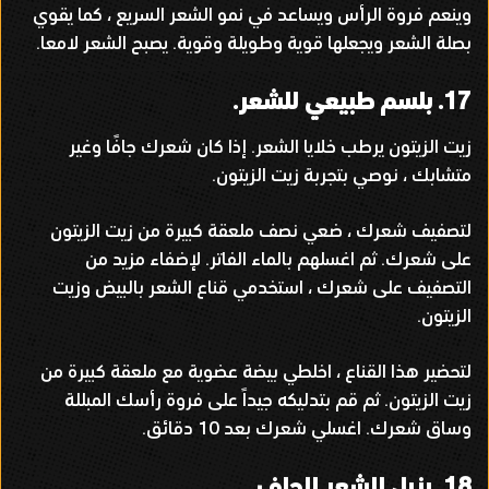
وينعم فروة الرأس ويساعد في نمو الشعر السريع ، كما يقوي
بصلة الشعر ويجعلها قوية وطويلة وقوية
.
يصبح الشعر لامعا
.
17.
بلسم طبيعي للشعر
.
زيت الزيتون يرطب خلايا الشعر
.
إذا كان شعرك جافًا وغير
متشابك ، نوصي بتجربة زيت الزيتون
.
لتصفيف شعرك ، ضعي نصف ملعقة كبيرة من زيت الزيتون
على شعرك
.
ثم اغسلهم بالماء الفاتر
.
لإضفاء مزيد من
التصفيف على شعرك ، استخدمي قناع الشعر بالبيض وزيت
الزيتون
.
لتحضير هذا القناع ، اخلطي بيضة عضوية مع ملعقة كبيرة من
زيت الزيتون
.
ثم قم بتدليكه جيداً على فروة رأسك المبللة
وساق شعرك
.
اغسلي شعرك بعد
10
دقائق
.
18.
يزيل الشعر الجاف
.