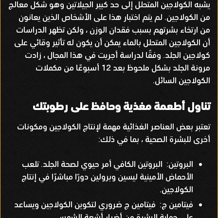
يشبه الكولاجين المتحلل إلى حد كبير الجيلاتين وهو شكل معالج
من الكولاجين
.
لم يتم اختبار هذا على الأشخاص الذين يعانون
من ارتخاء بشرتهم بسبب فقدان الوزن ، ولكن تظهر الدراسات
أن الكولاجين المتحلل بالماء يمكن أن يكون له تأثير وقائي على
كولاجين الجلد
.
وفقًا لدراسة أجريت في هذا المجال ، زادت
مرونة الجلد بشكل ملحوظ بعد
12
أسبوعًا من مكملات
الكولاجين السائل
.
تناول أطعمة مغذية وحافظ على رطوبتك
تعتبر بعض العناصر الغذائية مهمة لإنتاج الكولاجين ومكونات
أخرى للبشرة الصحية ، بما في ذلك
:
البروتين
:
البروتين الكافي أمر حيوي لصحة الجلد
.
تلعب
الأحماض الأمينية ليسين وبرولين دورًا مباشرًا في إنتاج
الكولاجين
.
فيتامين ج
:
فيتامين ج ضروري لتكوين الكولاجين ويساعد
على حماية البشرة من أضرار أشعة الشمس
.