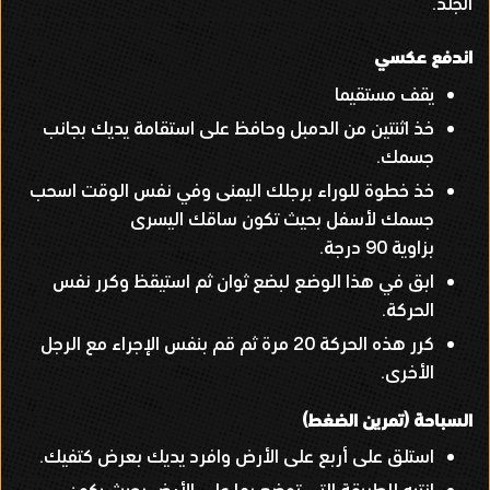
الجلد
.
اندفع عكسي
يقف مستقيما
خذ اثنتين من الدمبل وحافظ على استقامة يديك بجانب
جسمك
.
خذ خطوة للوراء برجلك اليمنى وفي نفس الوقت اسحب
جسمك لأسفل بحيث تكون ساقك اليسرى
بزاوية
90
درجة
.
ابق في هذا الوضع لبضع ثوان ثم استيقظ وكرر نفس
الحركة
.
كرر هذه الحركة
20
مرة ثم قم بنفس الإجراء مع الرجل
الأخرى
.
السباحة
(
تمرين الضغط
)
استلق على أربع على الأرض وافرد يديك بعرض كتفيك
.