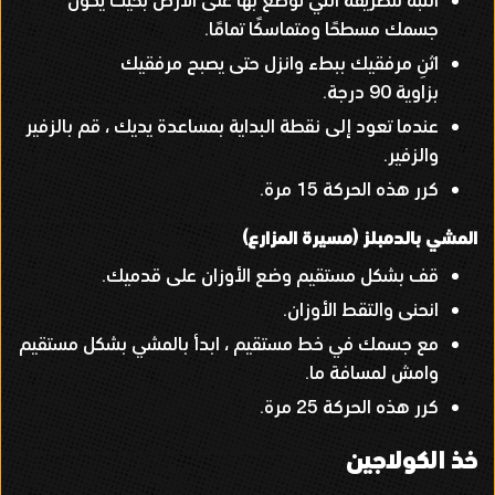
انتبه للطريقة التي توضع بها على الأرض بحيث يكون
جسمك مسطحًا ومتماسكًا تمامًا
.
اثنِ مرفقيك ببطء وانزل حتى يصبح مرفقيك
بزاوية
90
درجة
.
عندما تعود إلى نقطة البداية بمساعدة يديك ، قم بالزفير
والزفير
.
كرر هذه الحركة
15
مرة
.
المشي بالدمبلز
(
مسيرة المزارع
)
قف بشكل مستقيم وضع الأوزان على قدميك
.
انحنى والتقط الأوزان
.
مع جسمك في خط مستقيم ، ابدأ بالمشي بشكل مستقيم
وامش لمسافة ما
.
كرر هذه الحركة
25
مرة
.
خذ الكولاجين