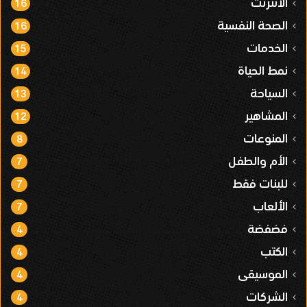
الانترنت
16
الصحة النفسية
16
الخدمات
15
نمط الحياة
14
السياحة
13
المشاهير
12
المنوعات
8
الأم والطفل
7
للبنات فقط
7
الألعاب
7
فضفضة
4
الكتب
4
الموسيقى
4
الشركات
4