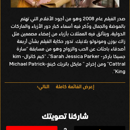
صدر الفيلم عام 2008 وهو من أجود الأفلام التي تهتم
بالموضة والجمال وذُكر فيه أسماء كبار دور الأزياء والماركات
الدولية، ويتألق فيه الممثلات بأزياء من إمضاء مصممين مثل
زاك بوزن ومونولو بلانيك. تدور حكاية الفيلم بشأن أربعة
أصدقاء باحثات عن الحب والزواج وهو من مسابقة “سارة
جسيكا باركر- Sarah Jessica Parker”، “كيم كاترال- kim
Cattral” ومن إخراج ” مايكل باتريك كينغ-Michael Patrick
King”.
ا
إعرض القائمة كاملة
التالي
ل
ت
شاركنا تصويتك
ن
2