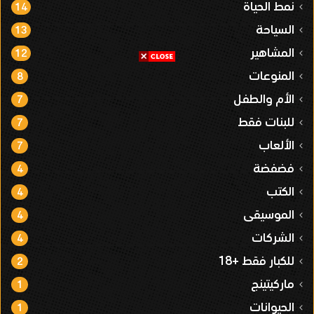
نمط الحياة
14
السياحة
13
المشاهير
12
المنوعات
8
الأم والطفل
7
للبنات فقط
7
الألعاب
7
فضفضة
4
الكتب
4
الموسيقى
4
الشركات
4
للكبار فقط +18
2
ماركيتينج
1
الحيوانات
1