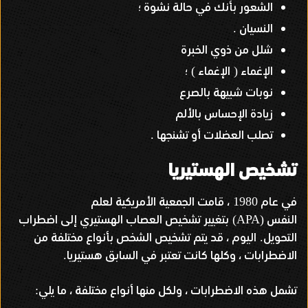
الشعور بأنك في حالة نشوة ؛
النسيان
.
شلل من ذوي الخبرة
الإغماء
الإغماء
؛
)
(
نوبات شبيهة بالصرع
زيادة الإحساس بالألم
تصلب العضلات أو تشنجها
.
تشخيص الهستيريا
في عام
، قامت الجمعية الأمريكية لعلم
1980
النفس
بتغيير تشخيص العصاب الهستيري إلى اضطراب
(APA)
التحويل
اليوم ، قد يتم تشخيص الشخص بأنواع مختلفة من
.
الاضطرابات ، وكلها كانت تعتبر في السابق هستيريا
.
تشمل هذه الاضطرابات ، ولكل منها أنواع مختلفة ، ما يلي
: