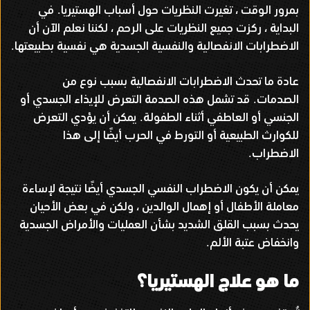
بمرور الوقت ، تغيرت النظريات حول أسباب الهستيريا
في
.
البداية ، ركزت جميع النظريات على الرحم ، لكننا نعلم الآن أن
الاضطرابات الانفصالية والنفسية الجسدية هي نفسية بطبيعتها
.
عادة ما تحدث الاضطرابات الانفصالية بسبب نوع من
الصدمات
قد تشمل هذه الصدمة التعرض للإيذاء الجسدي أو
.
الجنسي أو العاطفي أثناء الطفولة
يمكن أن يؤدي التعرض
.
للكوارث الطبيعية أو التورط في الحرب أيضًا إلى هذا
الاضطراب
.
يمكن أن يكون الاضطراب النفسي الجسدي أيضًا نتيجة لإساءة
معاملة الأطفال أو إهمال الوالدين ، ولكن في بعض الأحيان
يحدث بسبب القلق الشديد بشأن العمليات والأمراض الجسدية
وانخفاض عتبة الألم
.
ما هو علاج الهستيريا؟