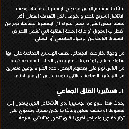
غالبًا ما يستخدم الناس مصطلح الهستيريا الجماعية لوصف
الانتشار السريع للذعر والخوف ، لكن التعريف الفعلي أكثر
تعقيدًا بعض الشيء
يعتبر الخبراء أن الهستيريا الجماعية نوع من
.
اضطراب التحويل أو حالة الصحة العقلية التي تشمل الأعراض
الجسدية الناتجة عن الإجهاد العاطفي أو العقلي
.
من وجهة نظر علم الاجتماع ، تصنف الهستيريا الجماعية على أنها
سلوك جماعي أو تصرفات عفوية في الغالب لمجموعة كبيرة
من الناس تؤثر على بعضهم البعض
حدد الخبراء نوعين متميزين
.
من الهستيريا الجماعية ، والتي سوف ندرس كل منها أدناه
.
هستيريا القلق الجماعي
1.
يحدث هذا النوع من الهستيريا لدى الأشخاص الذين ينتمون إلى
مجموعة أو مجتمع مغلق وغالبًا ما يكون منعزلاً وينطوي على
توتر مفاجئ وأعراض أخرى للقلق تتطور وتتلاشى بسرعة
.