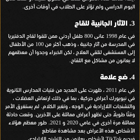
اليوم الدراسي ولم تؤثر على الطلاب في أوقات أخرى
.
الآثار الجانبية للقاح
3.
في عام
عانى
طفل أردني ممن تلقوا لقاح الدفتيريا
800
1998
في المدرسة من آثار جانبية ، وذهب أكثر من
من الأطفال
100
إلى المستشفى لتلقي العلاج ، لكن الخبراء وجدوا أن معظمهم
لا يعانون من مشاكل مع اللقاح
.
ضع علامة
4.
في عام
، ظهرت على العديد من فتيات المدارس الثانوية
2011
في نيويورك أعراض حركية ، بما في ذلك ارتعاش العضلات ،
والتشنجات اللاإرادية في الوجه ، وتغير الكلام
لم يستغرق الأمر
.
وقتًا طويلاً حتى تظهر أعراض مماثلة على الآخرين
وقعت حادثة
.
مماثلة مرة أخرى في عامي
و
طور معظم هؤلاء
2021.
2020
الأشخاص هذه الأعراض بعد مشاهدة مقاطع
فيديو
لأشخاص يعانون من التشنج اللاإرادي
TikTok