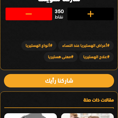
350
نقاط
أعراض الهستيريا عند النساء
أنواع الهستيريا
علاج الهستيريا
معنى هستيريا
شاركنا رأيك
مقالات ذات صلة