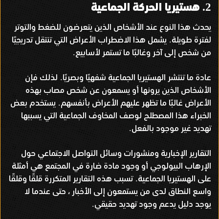
هستيريا الحركة الجماعية
2.
يحدث هذا النوع عند الأشخاص الذين يتعرضون للضغط والتوتر
لفترة طويلة
يشمل هذا الاضطراب الأعراض التي تنتقل تدريجيًا
.
من شخص إلى آخر وغالبًا ما تستمر لأسابيع
.
عادة ما تنتشر الهستيريا الجماعية شفهيًا وبصريًا
لذلك فإن
.
الأشخاص الذين يرونها أو يسمعون عن شخص مصاب بهذه
الأعراض غالبًا ما تظهر عليهم الأعراض بأنفسهم
يستخدم بعض
.
الخبراء هذا المصطلح لوصف المخاوف الجماعية التي يسببها
تهديد غير موجود بالفعل
.
التقارير الإخبارية ومنشورات وسائل التواصل الاجتماعي حول
الإرهاب البيولوجي أو وجود مادة ضارة في المجتمع هي أمثلة
على الهستيريا الجماعية
تسبب هذه التقارير المتكررة قلقًا وقلقًا
.
واسع النطاق لدى من يستمعون إلى الأخبار ، حتى عندما لا
يوجد دليل يدعم وجود تهديد حقيقي
.