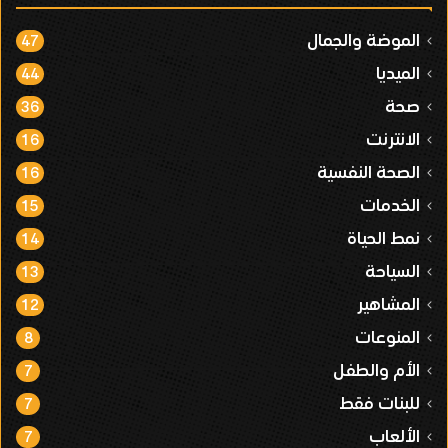
الموضة والجمال
47
الميديا
44
صحة
36
الانترنت
16
الصحة النفسية
16
الخدمات
15
نمط الحياة
14
السياحة
13
المشاهير
12
المنوعات
8
الأم والطفل
7
للبنات فقط
7
الألعاب
7