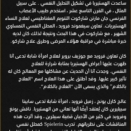
ساعدت الهستيريا في تشكيل التحليل النفسي
على سبيل
.
المثال ، في القرن التاسع عشر ، استخدم طبيب الأعصاب
الفرنسي جان مارتن شاركوت التنويم المغناطيسي لعلاج النساء
الهستيريات
تعاون سيغموند فرويد ، المحلل النفسي النمساوي
.
الشهير ، مع شاركوت في هذا البحث ونتيجة لذلك كان لديه
خبرة مباشرة في مراقبة هؤلاء المرضى وطرق علاج شاركو
.
كان تعاون فرويد مع جوزيف بروير لعلاج امرأة شابة تدعى آنا
ظهرت عليها أعراض الهستيريا بمثابة شرارة للعلاج
النفسي
وجدت آنا أن الحديث عن مشاكلها مع المعالج كان له
.
تأثير كبير عليها
وقد أطلق على هذا العلاج اسم
العلاج
“
.
بالكلام
والذي يسمى الآن
العلاج بالكلام
“.
“
”
عالج كارل يونج ، زميل فرويد ، امرأة شابة تدعى سابينا
سبيليرين كان يُعتقد أيضًا أنها تعاني من الهستيريا
ناقش يونغ
.
وفرويد في كثير من الأحيان قضية سبيلرين ، وقد أثرت هذه
المناقشات على نظرياتهم
تدرب
كمحلل نفسي
Spielerin
.