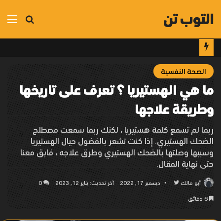
التوب تن
بحث
الق
عن
الصحة النفسية
ما هي الهستيريا ؟ تعرف على تاريخها
وطريقة علاجها
ربما لم تسمع كلمة هستيريا ، لكنك ربما سمعت مصطلح
الضحك الهستيري. إذا كنت تشعر بالفضول حيال الهستيريا
وسببها وصلتها بالضحك الهستيري وطرق علاجه ، فابق معنا
حتى نهاية المقال.
أبو مالك
تابع
ديسمبر 17, 2022
آخر تحديث: يناير 12, 2023
0
على
6 دقائق
تويتر