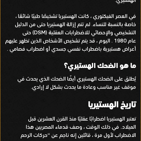
الهستيري
.
في العصر الفيكتوري ، كانت الهستيريا تشخيصًا طبيًا شائعًا ،
خاصة بالنسبة للنساء
.
لم تتم إزالة الهستيريا حتى من الدليل
التشخيصي والإحصائي للاضطرابات العقلية
(DSM)
حتى
عام
1980 .
اليوم ، قد يتم تشخيص الأشخاص الذين تظهر عليهم
أعراض هستيرية باضطراب نفسي جسدي أو اضطراب فصامي
.
ما هو الضحك الهستيري؟
يُطلق على الضحك الهستيري أيضًا الضحك الذي يحدث في
موقف غير مناسب وعادة ما يحدث بشكل لا إرادي
.
تاريخ الهستيريا
تعتبر الهستيريا اضطرابًا عقليًا منذ القرن العشرين قبل
الميلاد
في ذلك الوقت ، وصف قدماء المصريين هذا
.
الاضطراب لأول مرة ، قائلين إنه ناجم عن
حركات الرحم
“