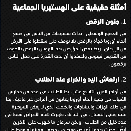
أمثلة حقيقية على الهستيريا الجماعية
جنون الرقص
1.
في العصور الوسطى ، بدأت مجموعات من الناس في جميع
أنحاء أوروبا فجأة بالرقص بلا توقف حتى سقطوا على الأرض
من الإرهاق
ربط بعض المؤرخين هذا الهوس بالرقص بالخوف
.
من القديس فيتوس واعتقدوا أن لديه القدرة على جعل الناس
يرقصون
.
ارتعاش اليد والذراع عند الطلاب
2.
في أواخر القرن التاسع عشر ، بدأ الطلاب في عدد من مدارس
الفتيات في جميع أنحاء أوروبا يعانون من أعراض غير عادية ، بما
في ذلك الهزات والتشنجات والضحك الذي لا يمكن السيطرة
عليه وحتى النسيان
في البداية ، ظهرت هذه الأعراض فقط في
.
عدد قليل من الطلاب ، ولكن سرعان ما ظهرت على الآخرين
أيضًا
حدثت هذه الأعراض فقط في فصول معينة أو فقط خلال
.