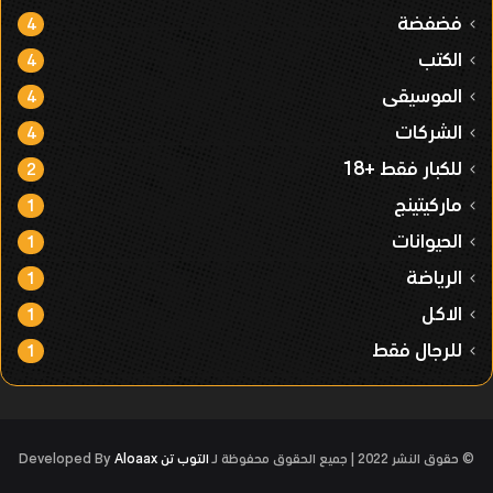
فضفضة
4
الكتب
4
الموسيقى
4
الشركات
4
للكبار فقط +18
2
ماركيتينج
1
الحيوانات
1
الرياضة
1
الاكل
1
للرجال فقط
1
© حقوق النشر 2022 | جميع الحقوق محفوظة لـ
التوب تن
Developed By
Aloaax