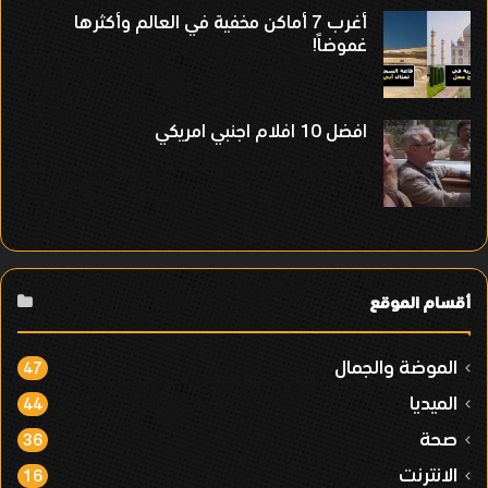
أغرب 7 أماكن مخفية في العالم وأكثرها
غموضاً!
افضل 10 افلام اجنبي امريكي
أقسام الموقع
الموضة والجمال
47
الميديا
44
صحة
36
الانترنت
16