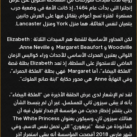
إنجلترا التي بدأت عام 1464، إذ كانت الأمة في وضعية حرب
مستمرة لفترة تسع أعوام، يتقاتل فيها على العرش جانبين
ينتميان لنفس الغائلة، هما منزل York ومنزل Lancaster.
لكن المحاور الأساسية للقصة هم السيدات الثلاثة : Elizabeth
Woodville و Margaret Beaufort و Anne Neville،
اللواتي يعتبرن المحرك الأساسي للأحداث وراء كواليس الزمان
الماضي للاستحواز على السلطة، إذ تعد Elizabeth بطلة قصة
“الملكة البيضاء”، أما Margaret فهي بطلة “الملكة الحمراء”،
وفي النهايةً Anne هي محور حكاية “ابنة صانع الملوك”.
لقد تم الإشعار لدى عرض الحلقة الأخيرة من “الملكة البيضاء”،
بأنه لا يبقى سيزون ثاني للمسلسل، غير أن لم ينبسط الشأن
حتى ينتشر إخطار حديث من مؤسسة الإصدار تقول فيه أن
هنالك سيزون ثانٍ، وسيكون بعنوان The White Princess
المأخوذة من قصة “غريغوري” التي تحمل نفس الاسم، وفي
شهر مارس 2018 أفصحت المؤسسة أنه يبقى استمرار آخر