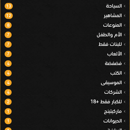
السياحة
13
المشاهير
12
المنوعات
8
الأم والطفل
7
للبنات فقط
7
الألعاب
7
فضفضة
4
الكتب
4
الموسيقى
4
الشركات
4
للكبار فقط +18
2
ماركيتينج
1
الحيوانات
1