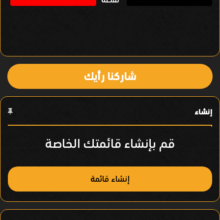
ل
ف
ي
ا
شاركنا رأيك
ل
ع
إنشاء
ن
ص
قم بإنشاء قائمتك الخاصة
ر
إنشاء قائمة