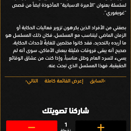
لسلسلة بعنوان “الأميرة الاسبانية” المأخوذة ايضاً من قصص
“غويغوري”.
بصفتي من الأفراد الذين يكرهون تزوير فعاليات الحكاية أو
الزمان الماضي ليتناسب مع المسلسل، فكان ذلك المسلسل هو
ما أريده بالتحديد، فقد كانوا مخلصين للغايةً لأحداث الحكاية،
صحيح أنه يبقى فروقات ضئيلة ببعض الأماكن، سوى أنه لم
يسيء للسرد العام وظل مناسباً، وإذا كنت من عشاق الوقائع
الحقيقية، فهذا المسلسل الذي تبحث عنه.
ا
السابق
إعرض القائمة كاملة
التالي
ل
ت
شاركنا تصويتك
ن
ق
1
نقطة