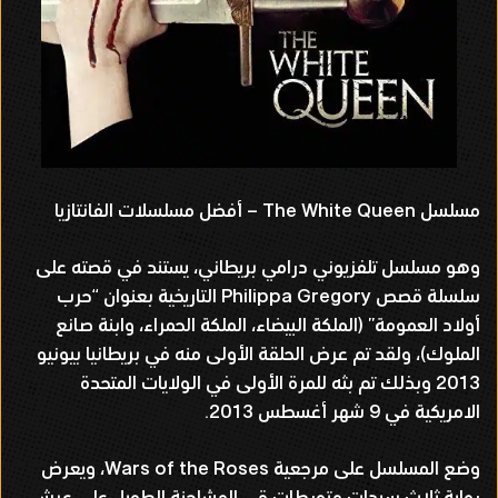
مسلسل The White Queen – أفضل مسلسلات الفانتازيا
وهو مسلسل تلفزيوني درامي بريطاني، يستند في قصته على
سلسلة قصص Philippa Gregory التاريخية بعنوان “حرب
أولاد العمومة” (الملكة البيضاء، الملكة الحمراء، وابنة صانع
الملوك)، ولقد تم عرض الحلقة الأولى منه في بريطانيا بيونيو
2013 وبذلك تم بثه للمرة الأولى في الولايات المتحدة
الامريكية في 9 شهر أغسطس 2013.
وضع المسلسل على مرجعية Wars of the Roses، ويعرض
رواية ثلاث سيدات متورطات قي المشاحنة الطويل على عرش