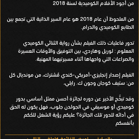
من أجود الأفلام الكوميدية لسنة 2018
من الملحوظ أن عام 2018 هو عام السير الذاتية التي تجمع بين
الطابع الكوميدي والدرام.
تدور فاعليات ذلك الفيلم بشأن رواية الثنائي الكوميدي
المعلوم : لوريل وهاردي، بين التوفيق والأوقات العسيرة
والصراعات التي واجهاها أثناء مسيرتيهما المهنية.
الفيلم إصدار إنجليزي-أمريكي-كندي مُشترك، من مونديال كل
من: ستيف كوجان وجون ك. رايلي،
وقد تبخَّح الأخير عن دوره لجائزة أحسن ممثل أساسي بدور
كوميدي أو موسيقي في الجولدن جلوب، فهل يكون له الحق
في أدائه للدور تلك الجائزة؟ عليكم رؤية الشغل للحُكم
بأنفسكم