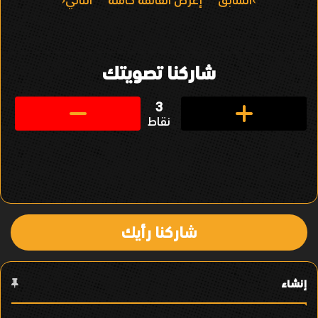
ا
السابق
إعرض القائمة كاملة
التالي
ل
ت
شاركنا تصويتك
ن
ق
3
نقاط
ل
ف
ي
ا
شاركنا رأيك
ل
ع
إنشاء
ن