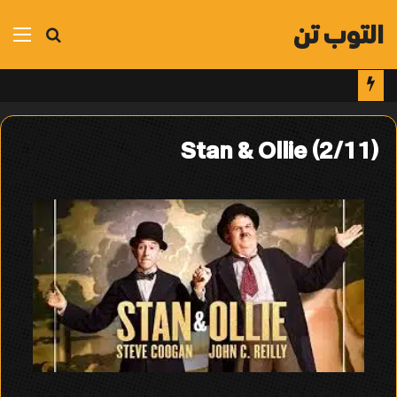
التوب تن
بحث
الق
عن
Stan & Ollie (2/11)