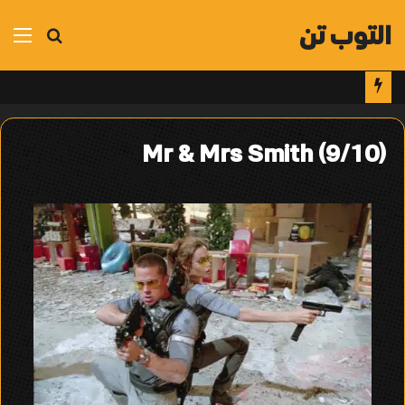
التوب تن
بحث
الق
عن
Mr & Mrs Smith (9/10)