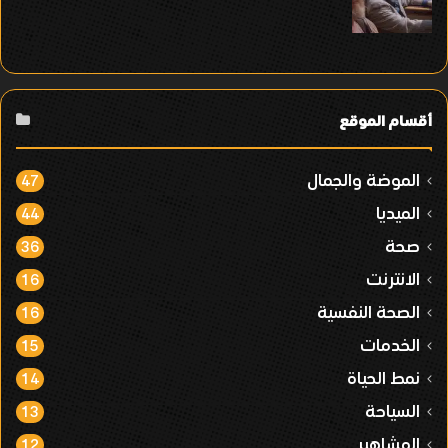
أقسام الموقع
الموضة والجمال
47
الميديا
44
صحة
36
الانترنت
16
الصحة النفسية
16
الخدمات
15
نمط الحياة
14
السياحة
13
المشاهير
12