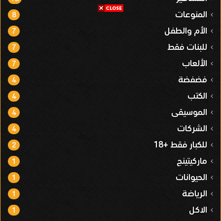
المنوعات
8
الأم والطفل
7
للبنات فقط
7
الألعاب
7
فضفضة
4
الكتب
4
الموسيقى
4
الشركات
4
للكبار فقط +18
2
ماركيتينج
1
الحيوانات
1
الرياضة
1
الاكل
1