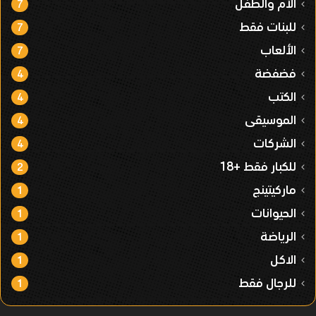
الأم والطفل
7
للبنات فقط
7
الألعاب
7
فضفضة
4
الكتب
4
الموسيقى
4
الشركات
4
للكبار فقط +18
2
ماركيتينج
1
الحيوانات
1
الرياضة
1
الاكل
1
للرجال فقط
1