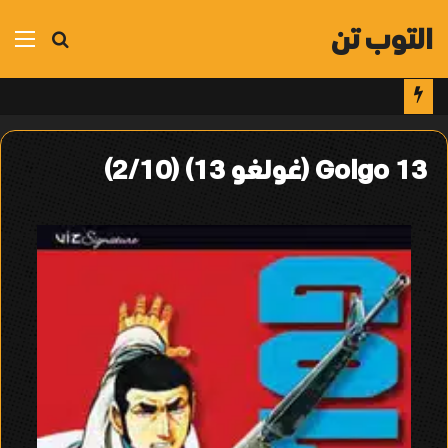
التوب تن
بحث
الق
عن
Golgo 13 (غولغو 13) (2/10)