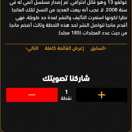
غولغو 13 وهو قاتل احترافي. تم إصدار مسلسل أنمي له في
سنة 2008. لا عجب أنه بيعت العديد من النسخ لتلك المانجا
نظرا لكونها استمرت التأليف والنشر لمدة جد طويلة، فهي
أقدم مانجا تتواصل النشر لحد هذه اللحظة وثالث أضخم مانجا
من حيث عدد المجلدات (185 مجلد).
ا
السابق
إعرض القائمة كاملة
التالي
ل
ت
شاركنا تصويتك
ن
ق
1
نقطة
ل
ف
ي