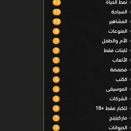
نمط الحياة
14
السياحة
13
المشاهير
12
المنوعات
8
الأم والطفل
7
للبنات فقط
7
الألعاب
7
فضفضة
4
الكتب
4
الموسيقى
4
الشركات
4
للكبار فقط +18
2
ماركيتينج
1
الحيوانات
1