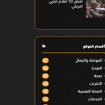
افضل 10 افلام اجنبي
امريكي
أقسام الموقع
الموضة والجمال
47
الميديا
44
صحة
36
الانترنت
16
الصحة النفسية
16
الخدمات
15