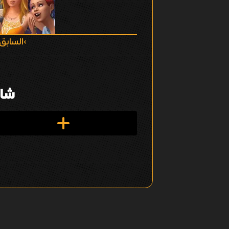
ا
السابق
ل
ت
شار
ن
ق
ل
ف
ي
ا
ل