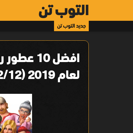
التوب تن
جديد التوب تن
افضل 10 عط
لعام 2019 (12/12)