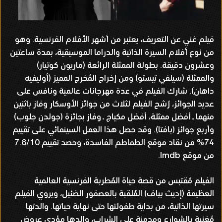
فيلم غني عن التعريف، يعتبر من أشهر الأفلام الفرنسية. وهو
من نوع أفلام السيرة الذاتية والدراما الموسيقية، بمدة ساعتين
وعشرون دقيقة. بطولة الممثلة الرائعة (ماريون كوتيار)
والممثلة (سيلفي تيستو) ومن إخراج المُخرج المميز (أوليفيه
داهان). شارك الفيلم في عدة مهرجانات عالمية ونافس على
عديد الجوائز، رُشح الفيلم لثلاث من جوائز الأوسكار وفاز باثنين
منهما ــ أفضل ممثلة، أفضل مكياج ــ وفاز بجائزة (جولدن جلوب)
وأربع جوائز (بافتا). وقد حصل هذا العمل السينمائي على تقييم
74% من نقاد موقع الطماطم الفاسدة، وحصد تقييم 7.6/10
من موقع Imdb.
الفيلم مُقتبس من قصة حياة المُطربة الفرنسية العالمية
العظيمة (إديث بياف) المُلقبة بالعصفور الضئيل، ويروي الفيلم
سيرتها الذاتية، من بداية طفولتها حتى نهاية حياتها. والدتها
مُغنية بالشوارع ومدمنة على الشراب، والدها مؤدي عروض