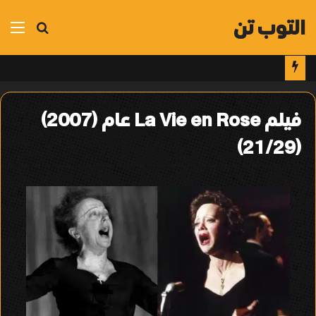
التوب تن
بحث
الق
عن
فيلم La Vie en Rose عام (2007)
(21/29)