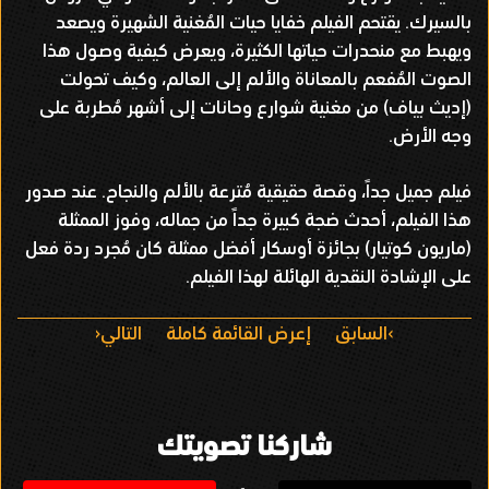
بالسيرك. يقتحم الفيلم خفايا حيات المُغنية الشهيرة ويصعد
ويهبط مع منحدرات حياتها الكثيرة، ويعرض كيفية وصول هذا
الصوت المُفعم بالمعاناة والألم إلى العالم، وكيف تحولت
(إديث بياف) من مغنية شوارع وحانات إلى أشهر مُطربة على
وجه الأرض.
فيلم جميل جداً، وقصة حقيقية مُترعة بالألم والنجاح. عند صدور
هذا الفيلم، أحدث ضجة كبيرة جداً من جماله، وفوز الممثلة
(ماريون كوتيار) بجائزة أوسكار أفضل ممثلة كان مُجرد ردة فعل
على الإشادة النقدية الهائلة لهذا الفيلم.
ا
السابق
إعرض القائمة كاملة
التالي
ل
ت
شاركنا تصويتك
ن