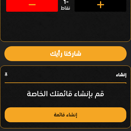
ق
-1
نقاط
ل
ف
ي
ا
شاركنا رأيك
ل
ع
إنشاء
ن
ص
قم بإنشاء قائمتك الخاصة
ر
إنشاء قائمة