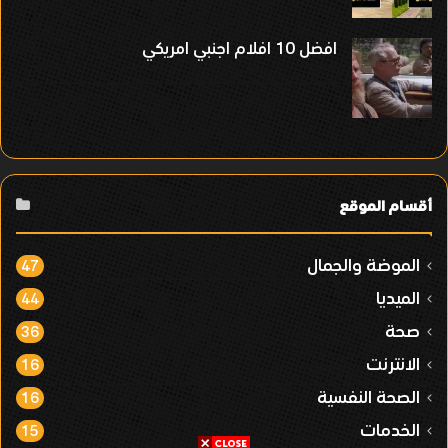
افضل 10 افلام اجنبي امريكي
أقسام الموقع
الموضة والجمال
47
الميديا
44
صحة
36
الانترنت
16
الصحة النفسية
16
الخدمات
15