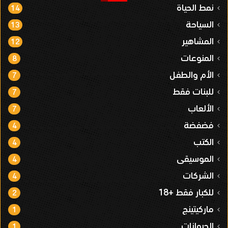
نمط الحياة
14
السياحة
13
المشاهير
12
المنوعات
8
الأم والطفل
7
للبنات فقط
7
الألعاب
7
فضفضة
4
الكتب
4
الموسيقى
4
الشركات
4
للكبار فقط +18
2
ماركيتينج
1
الحيوانات
1