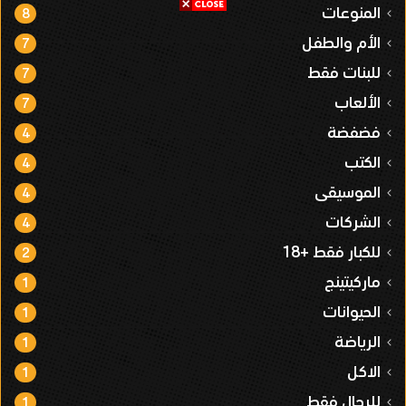
المنوعات
8
الأم والطفل
7
للبنات فقط
7
الألعاب
7
فضفضة
4
الكتب
4
الموسيقى
4
الشركات
4
للكبار فقط +18
2
ماركيتينج
1
الحيوانات
1
الرياضة
1
الاكل
1
للرجال فقط
1