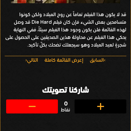
قد لا يكون هذا الفيلم تماماً عن روح الميلاد ولكن كونوا
متسامحين بعض الشيء فإن كان فيلم Die Hard قد وصل
لهذه القائمة فلن يكون وجود هذا الفيلم سيئاً، ففي النهاية
يحكي هذا الفيلم عن محاولة هذين الصديقين على الحصول على
شجرةٍ لعيد الميلاد وهو سيجعلك تضحك بكلّ تأكيد.
ا
السابق
إعرض القائمة كاملة
التالي
ل
ت
شاركنا تصويتك
ن
ق
0
نقاط
ل
ف