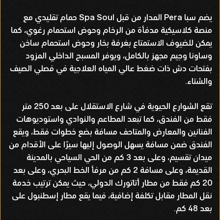
يضم سبا Pera المدار من قبل Spa Soul حمام تقليدي مع
منصة كلاسيكية مدفأة من الرخام وحوض استحمام رغوي، كما
يمكن للضيوف الاستمتاع بغرفة بخار وحوض استحمام ساخن
وساونا وجيم مجهز بالكامل، ويوفر المسبح الداخلي المزود
بفتحات دش ذات ضغط عالي المياه العلاجية في فصلي الصيف
والشتاء.
تقع الشوارع الحيوية في شارع الاستقلال على بعد 250 متر
فقط من الفندق، كما تبعد المطاعم والنوادي واستوديوهات
الفنانين والمعارض والمتاحف مسافة بضع خطوات فقط، ويقع
الفندق ضمن مسافة يسهل الوصول إليها سيرًا على الأقدام من
ميدان تقسيم، وعلى بعد 3 كم من الحي السياحي بالمدينة
القديمة، وعلى مسافة 2 كم من مرفأ الخط البحري، وعلى بعد
20 كم فقط من مطار أتاتورك الدولي، حيث يمكن ترتيب خدمة
نقل المطار مقابل تكلفة إضافية، فيما يقع مطار إسطنبول على
بعد 48 كم.