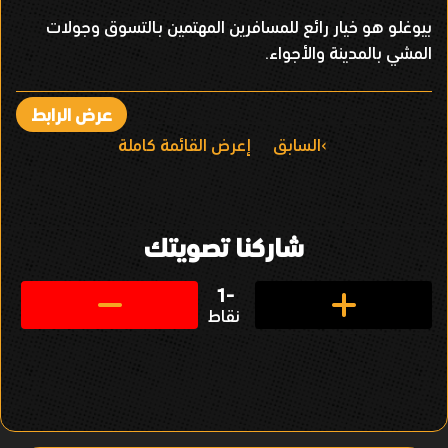
بيوغلو هو خيار رائع للمسافرين المهتمين بـالتسوق وجولات
المشي بالمدينة والأجواء.
عرض الرابط
ا
السابق
إعرض القائمة كاملة
ل
ت
شاركنا تصويتك
ن
ق
-1
نقاط
ل
ف
ي
ا