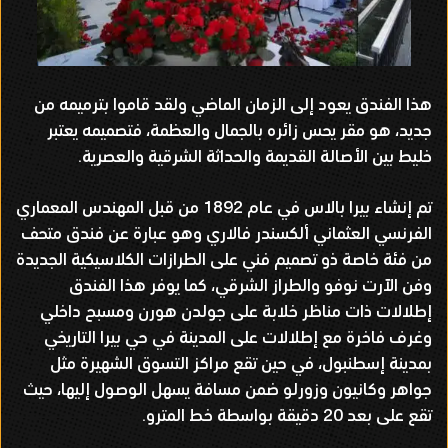
هذا الفندق يعود إلى الزمان الماضي ولقد قاموا بترميمه من
جديد، هو مقر يحس زائره بالجمال والعظمة، فتصميمه يعتبر
خليط بين الأصالة القديمة والحداثة الشرقية والعصرية.
تم إنشاء بيرا بالاس في عام 1892 من قبل المهندس المعماري
الفرنسي العثماني ألكسندر فالاري وهو عبارة عن فندق متحف
من فئة خاصة ذو تصميم فني على الطرازات الكلاسيكية الجديدة
وفن الآرت نوفو والطراز الشرقي، كما يوفر هذا الفندق
إطلالات ذات مناظر خلابة على جولدن هورن ومسبح داخلي
وغرف فاخرة مع إطلالات على المدينة في حي بيرا التاريخي
بمدينة إسطنبول، في حين تقع مراكز التسوق الشهيرة مثل
جواهر وكانيون وزورلو ضمن مسافة يسهل الوصول إليها، حيث
تقع على بعد 20 دقيقة بواسطة خط المترو.