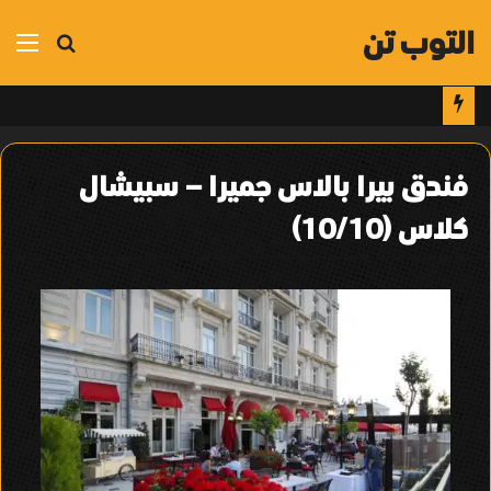
التوب تن
بحث
الق
عن
فندق بيرا بالاس جميرا – سبيشال
كلاس (10/10)