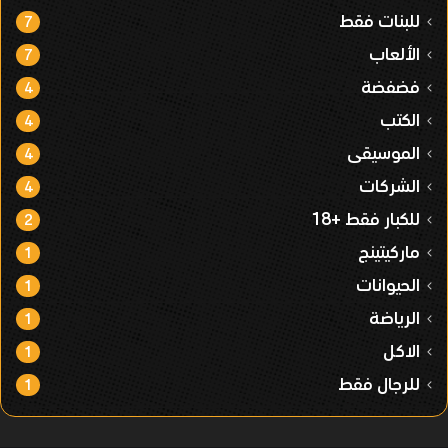
للبنات فقط
7
الألعاب
7
فضفضة
4
الكتب
4
الموسيقى
4
الشركات
4
للكبار فقط +18
2
ماركيتينج
1
الحيوانات
1
الرياضة
1
الاكل
1
للرجال فقط
1