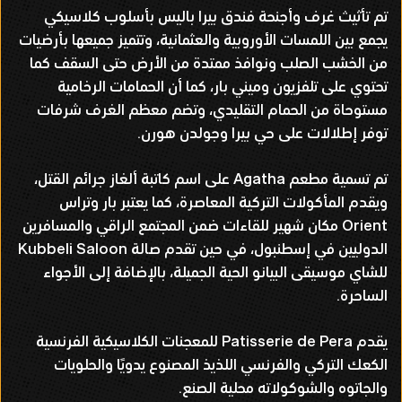
تم تأثيث غرف وأجنحة فندق بيرا باليس بأسلوب كلاسيكي
يجمع بين اللمسات الأوروبية والعثمانية، وتتميز جميعها بأرضيات
من الخشب الصلب ونوافذ ممتدة من الأرض حتى السقف كما
تحتوي على تلفزيون وميني بار، كما أن الحمامات الرخامية
مستوحاة من الحمام التقليدي، وتضم معظم الغرف شرفات
توفر إطلالات على حي بيرا وجولدن هورن.
تم تسمية مطعم Agatha على اسم كاتبة ألغاز جرائم القتل،
ويقدم المأكولات التركية المعاصرة، كما يعتبر بار وتراس
Orient مكان شهير للقاءات ضمن المجتمع الراقي والمسافرين
الدوليين في إسطنبول، في حين تقدم صالة Kubbeli Saloon
للشاي موسيقى البيانو الحية الجميلة، بالإضافة إلى الأجواء
الساحرة.
يقدم Patisserie de Pera للمعجنات الكلاسيكية الفرنسية
الكعك التركي والفرنسي اللذيذ المصنوع يدويًا والحلويات
والجاتوه والشوكولاته محلية الصنع.