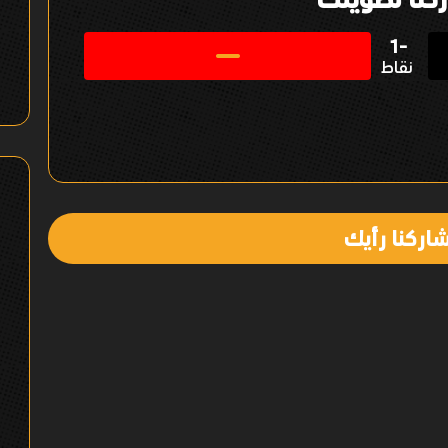
-1
نقاط
اركنا رأيك