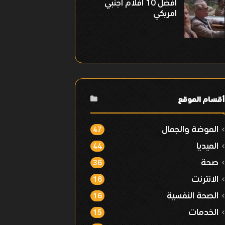
افضل 10 افلام اجنبي
امريكي
أقسام الموقع
الموضة والجمال
47
الميديا
44
صحة
36
الانترنت
16
الصحة النفسية
16
الخدمات
15