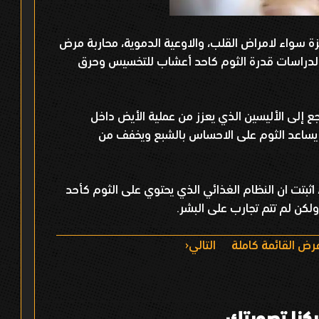
ة سواء لامراض القلب، والاوعية الدموية، محاربة مرض
تت الدراسات قدرة الثوم كاحد أعشاب للتخسيس وحرق
 إلى الأليسين الذي يعزز من عملية الأيض داخل
يساعد الثوم على الاحساس بالشبع ويخفف من
 على الفئران لمدة 7 أسابيع، اثبتت ان النظام الغذائي الذي يحتوي على الثوم كأحد
ولكن لم تتم تجارب على البشر.
رض القائمة كاملة
التالي
كنا تصويتك