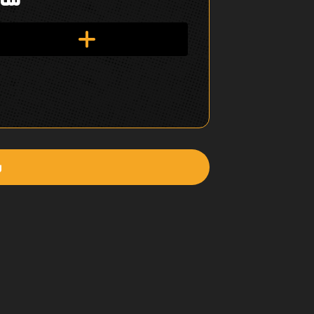
ن
ق
ل
ف
ي
ا
ل
ش
ع
ن
ص
ر