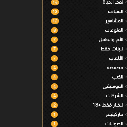
نمط الحياة
14
السياحة
13
المشاهير
12
المنوعات
8
الأم والطفل
7
للبنات فقط
7
الألعاب
7
فضفضة
4
الكتب
4
الموسيقى
4
الشركات
4
للكبار فقط +18
2
ماركيتينج
1
الحيوانات
1