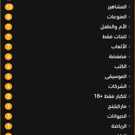
المشاهير
12
المنوعات
8
الأم والطفل
7
للبنات فقط
7
الألعاب
7
فضفضة
4
الكتب
4
الموسيقى
4
الشركات
4
للكبار فقط +18
2
ماركيتينج
1
الحيوانات
1
الرياضة
1