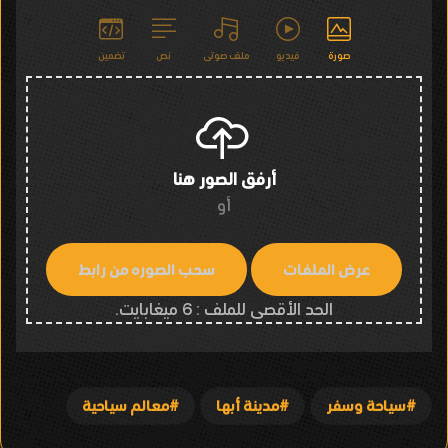
صورة
فيديو
ملف صوتى
نص
تضمين
أرفق الصور هنا
أو
الحد الأقصى للملف : 6 ميغابايت.
سياحة وسفر
مدينة أبها
معالم سياحية