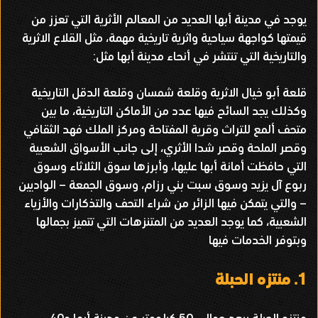
يوجد في مدينة أبها العديد من المعالم الأثرية التي تعزز من
قيمتها كواجهة سياحية واثرية تاريخية مهمة، مثل القلاع الاثرية
والتاريخية التي تنتشر في أنحاء مدينة أبها مثل:
قلعة أبو خيال الاثرية وقلعة شمسان وقلعة الدقل التاريخية
وكذلك يجد السائح فيها عدد من الأماكن التاريخية، ما بين
متحف ألمع للتراث وقرية المفتاحة ومركز الملك فهد الثقافي
وقصر الملحة وقصر شدا الأثري، إلى جانب الأسواق الشعبية
التي حافظت أمانة أبها عليها، وأبرزها سوق الثلاثاء وسوق
ربوع آل يزيد وسوق سبت بني رزام، وسوق الجمعة – الواديين
– والتي يتمكن فيها الزائر من شراء التحف والتذكارات والأزياء
الشعبية، كما يوجد العديد من المتنزهات التي تتميز بجمالها
وبتوفر الخدمات فيها
1.
منتزه الحبلة