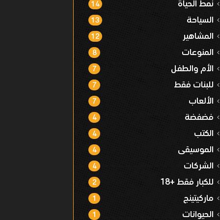
نمط الحياة
14
السياحة
13
المشاهير
12
المنوعات
8
الأم والطفل
7
للبنات فقط
7
الألعاب
7
فضفضة
4
الكتب
4
الموسيقى
4
الشركات
4
للكبار فقط +18
2
ماركيتينج
1
الحيوانات
1