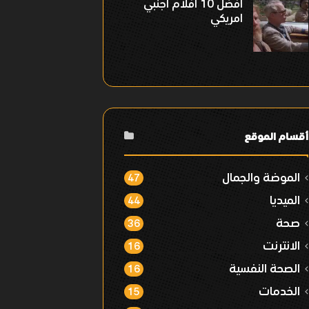
افضل 10 افلام اجنبي
امريكي
أقسام الموقع
الموضة والجمال
47
الميديا
44
صحة
36
الانترنت
16
الصحة النفسية
16
الخدمات
15