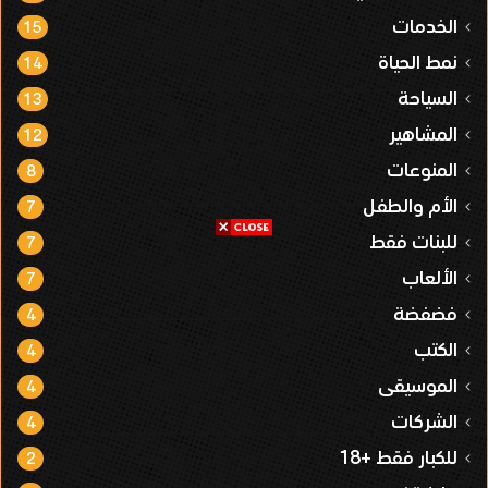
الخدمات
15
نمط الحياة
14
السياحة
13
المشاهير
12
المنوعات
8
الأم والطفل
7
للبنات فقط
7
الألعاب
7
فضفضة
4
الكتب
4
الموسيقى
4
الشركات
4
للكبار فقط +18
2