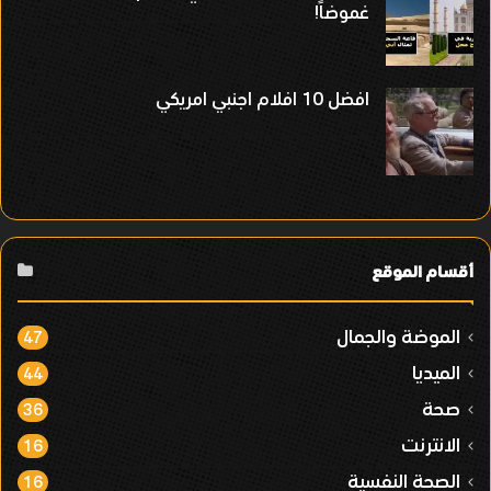
غموضاً!
افضل 10 افلام اجنبي امريكي
أقسام الموقع
الموضة والجمال
47
الميديا
44
صحة
36
الانترنت
16
الصحة النفسية
16