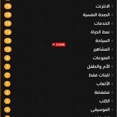
الانترنت
16
الصحة النفسية
16
الخدمات
15
نمط الحياة
14
السياحة
13
المشاهير
12
المنوعات
8
الأم والطفل
7
للبنات فقط
7
الألعاب
7
فضفضة
4
الكتب
4
الموسيقى
4