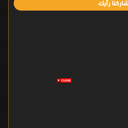
اركنا رأيك