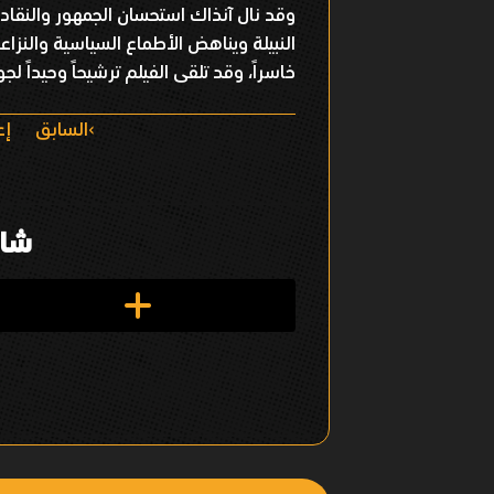
وقد نال آنذاك استحسان الجمهور والنقاد ع
النبيلة ويناهض الأطماع السياسية والنزا
خاسراً، وقد تلقى الفيلم ترشيحاً وحيداً لجوائز etime Emmy
ا
السابق
إع
ل
ت
شار
ن
ق
ل
ف
ي
ا