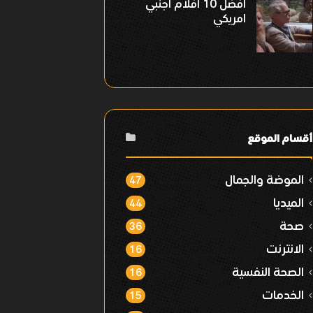
افضل 10 افلام اجنبي
امريكي
أقسام الموقع
الموضة والجمال
47
الميديا
44
صحة
36
الانترنت
16
الصحة النفسية
16
الخدمات
15