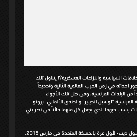
فات السياسية والنزاعات العسكرية؟! يتناول تلك
لم Suite Française الذي تدور أحداثه في زمن الحرب العالمية الثانية وتحديداً
دداً من البلدات الفرنسية، وفي ظل تلك الأجواء
الفرنسية “لوسيل أنجيلير” والجندي الألماني “برونو
ت بسبب حبهما الذي يجعل كل منهما خائناً في نظر بني
عُرض فيلم Suite Française -للمخرج سول ديب- لأول مرة بالمملكة المتحدة في مارس 2015،