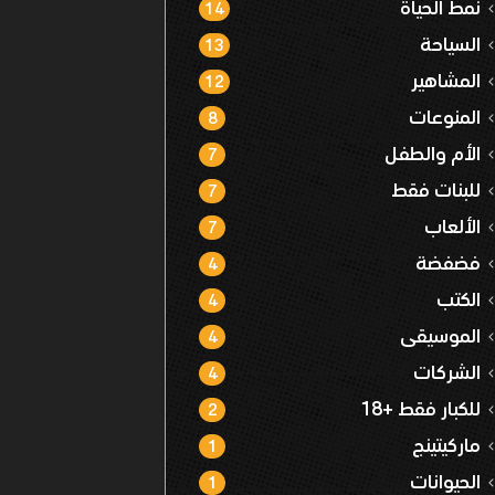
نمط الحياة
14
السياحة
13
المشاهير
12
المنوعات
8
الأم والطفل
7
للبنات فقط
7
الألعاب
7
فضفضة
4
الكتب
4
الموسيقى
4
الشركات
4
للكبار فقط +18
2
ماركيتينج
1
الحيوانات
1