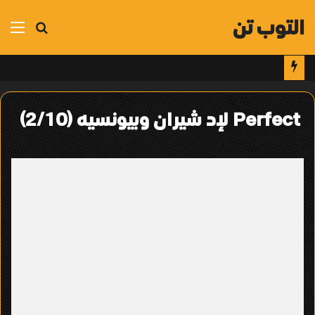
التوب تن
بحث
الق
عن
Perfect لإد شيران وبيونسيه (2/10)