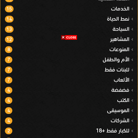
الخدمات
15
نمط الحياة
14
السياحة
13
المشاهير
12
المنوعات
8
الأم والطفل
7
للبنات فقط
7
الألعاب
7
فضفضة
4
الكتب
4
الموسيقى
4
الشركات
4
للكبار فقط +18
2