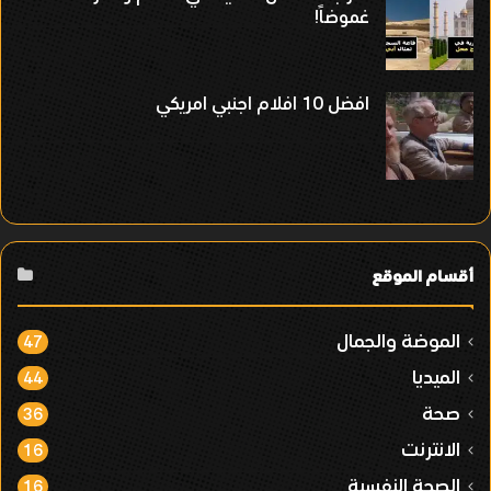
غموضاً!
افضل 10 افلام اجنبي امريكي
أقسام الموقع
الموضة والجمال
47
الميديا
44
صحة
36
الانترنت
16
الصحة النفسية
16