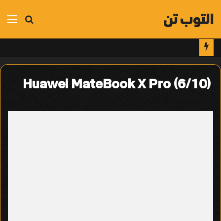
التوب تن
بحث
الق
عن
Huawei MateBook X Pro (6/10)