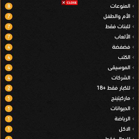
المنوعات
8
الأم والطفل
7
للبنات فقط
7
الألعاب
7
فضفضة
4
الكتب
4
الموسيقى
4
الشركات
4
للكبار فقط +18
2
ماركيتينج
1
الحيوانات
1
الرياضة
1
الاكل
1
للرجال فقط