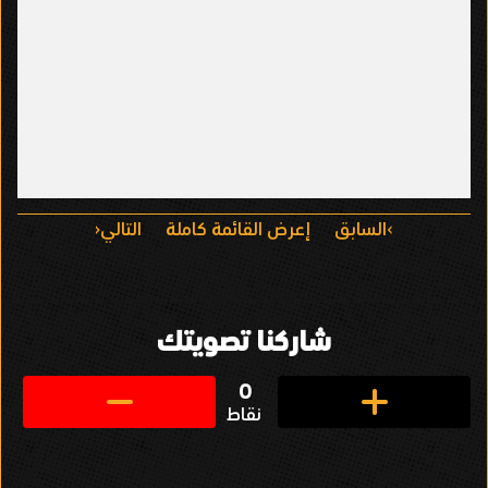
ا
السابق
إعرض القائمة كاملة
التالي
ل
ت
شاركنا تصويتك
ن
ق
0
نقاط
ل
ف