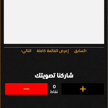
ا
السابق
إعرض القائمة كاملة
التالي
ل
ت
شاركنا تصويتك
ن
ق
0
نقاط
ل
ف