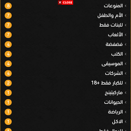
المنوعات
8
الأم والطفل
7
للبنات فقط
7
الألعاب
7
فضفضة
4
الكتب
4
الموسيقى
4
الشركات
4
للكبار فقط +18
2
ماركيتينج
1
الحيوانات
1
الرياضة
1
الاكل
1
للرجال فقط