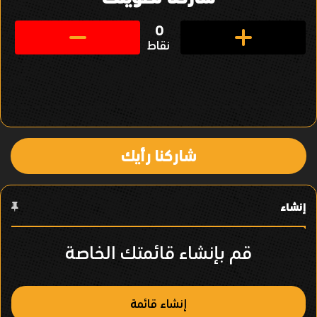
ن
ق
0
نقاط
ل
ف
ي
ا
شاركنا رأيك
ل
ع
إنشاء
ن
ص
قم بإنشاء قائمتك الخاصة
ر
إنشاء قائمة