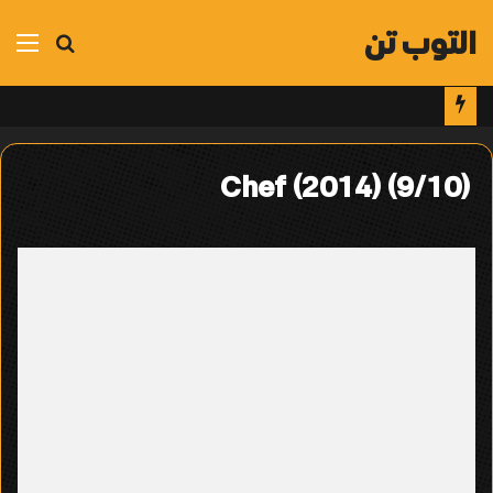
التوب تن
بحث
الق
عن
Chef (2014) (9/10)