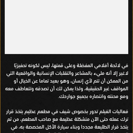
في لائحة أفلامي المفضلة وعلى قمتها، ليس لكونه تحفيزيًا
لاغير إلا أنه مليء بالمشاعر والتقلبات الإنسانية والواقعية التي
من الممكن أن تتم لأي إنسان، وهو بعيد تماما عن الخيال أو
المواقف غير الحقيقية، ولذا يمكن لك أن تصدقه وتتعاطف معه
ومع محنته وانتصاره بجميع جوارحك.
فعاليات الفيلم تدور بخصوص شيف في مطعم عظيم يتخذ قرار
ترك عمله حتى الآن متشكلة عظيمة مع صاحب المطعم، من ثم
يتخذ قرار الطليعة مجددا وبناء سيارة الأكل المخصصة به، في