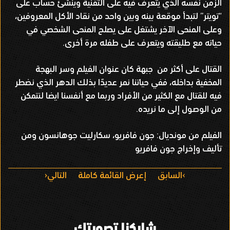
الزمن نفسه الذي يتعرف فيه على التقنية وينشئ حساب على
“تويتر” لتبدأ موقعة بينه وبين واحد من نقاد الأكل المعروفين،
وعلى المنحى الآخر يشتغل على يصلح المنحى الشخصي في
حياته مع طليقته ويتعرف على طفله مرة أخرى.
القتال على أكثر من جبهة كان عنوان الفيلم وسر البهجة
المخفية بداخله، ففي حياتنا نمر عديدًا بذلك الدهر الذي نضطر
فيه للقتال مع الكثير من الأفراد وربما مع أنفسنا ايضا لنتمكن
من الوصول إلى ما نريده.
الفيلم من مونديال: جون فافريو، سكارليت جوهانسون ومن
تأليف وإخراج جون فافريو
ا
السابق
إعرض القائمة كاملة
التالي
ل
ت
شاركنا تصويتك