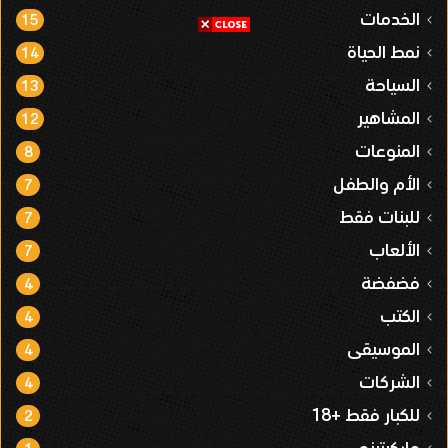
الخدمات
15
نمط الحياة
14
السياحة
13
المشاهير
12
المنوعات
8
الأم والطفل
7
للبنات فقط
7
الألعاب
7
فضفضة
4
الكتب
4
الموسيقى
4
الشركات
4
للكبار فقط +18
2
ماركيتينج