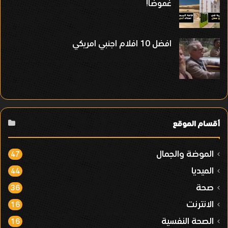
غموضاً!
افضل 10 افلام اجنبي امريكي
أقسام الموقع
الموضة والجمال
47
الميديا
44
صحة
36
الانترنت
16
الصحة النفسية
16