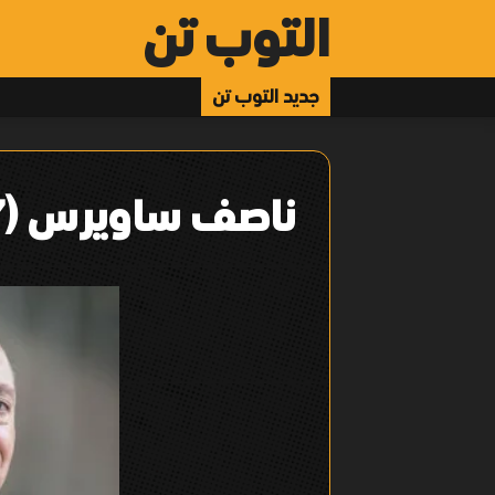
التوب تن
جديد التوب تن
ناصف ساويرس (2/7)