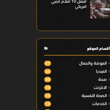
افضل 10 افلام اجنبي
امريكي
أقسام الموقع
الموضة والجمال
47
الميديا
44
صحة
36
الانترنت
16
الصحة النفسية
16
الخدمات
15