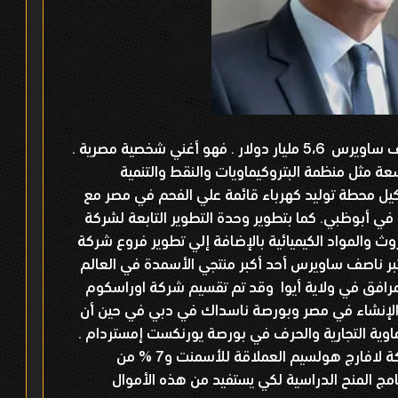
تبلغ قيمة ثروة رجل الأعمال المصري ناصف ساويرس 5،6 مليار دولار . فهو أغني شخصية مصرية .
ة مثل منظمة البتروكيماويات والنقط والتنمية
تشكيل محطة توليد كهرباء قائمة علي الفحم في مصر مع
في أبوظبي. كما بتطوير وحدة التطوير التابعة لشركة
ث والمواد الكيميائية بالإضافة إلي تطوير فروع شركة
تبر ناصف ساويرس أحد أكبر منتجي الأسمدة في العالم
مرافق في ولاية أيوا وقد تم تقسيم شركة اوراسكوم
لصفقات الإنشاء في مصر وبورصة ناسداك في دبي في حين أن
اوية التجارية والحرف في بورصة يورنكست إمستردام .
كما يمتلك ساويرس حوالي 5 % من شركة لافارج هولسيم العملاقة للأسمنت و7 % من
رع بحوالي 20 مليون لبرنامج المنح الدراسية لكي يستفيد من هذه الأموال