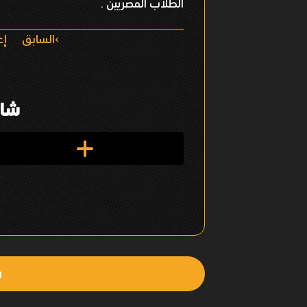
الطلاب المصريين .
ا
السابق
إع
ل
ت
شار
ن
ق
ل
ف
ي
ا
ل
ش
ع