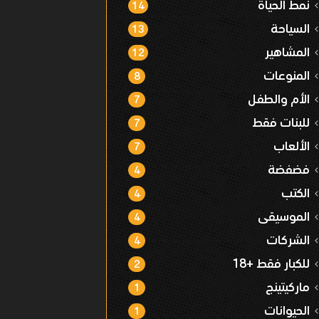
نمط الحياة
14
السياحة
13
المشاهير
12
المنوعات
8
الأم والطفل
7
للبنات فقط
7
الألعاب
7
فضفضة
4
الكتب
4
الموسيقى
4
الشركات
4
للكبار فقط +18
2
ماركيتينج
1
الحيوانات
1