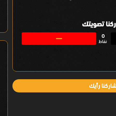
كنا تصويتك
0
نقاط
اركنا رأيك