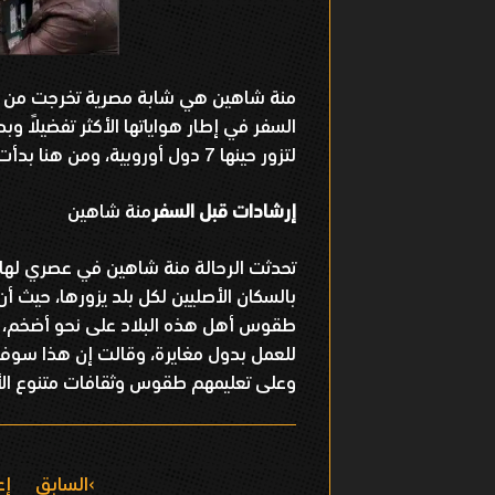
منة شاهين هي شابة مصرية تخرجت من ك
لتزور حينها 7 دول أوروبية، ومن هنا بدأت سفرية منة بشأن العالم.
إرشادات قبل السفر
منة شاهين
بالسكان الأصليين لكل بلد يزورها، حيث أ
طقوس أهل هذه البلاد على نحو أضخم، وح
للعمل بدول مغايرة، وقالت إن هذا سوف
وعلى تعليمهم طقوس وثقافات متنوع الأ
ا
السابق
إع