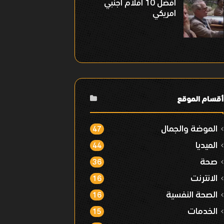
افضل 10 افلام اجنبي
امريكي
أقسام الموقع
الموضة والجمال
47
الميديا
44
صحة
36
الانترنت
16
الصحة النفسية
16
الخدمات
15