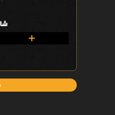
ل
ت
شار
ن
ق
ل
ف
ي
ا
ل
ش
ع
ن
ص