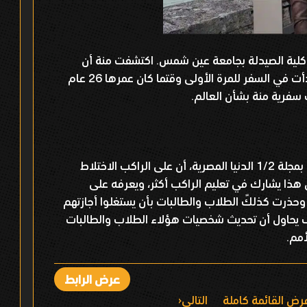
لية الصيدلة بجامعة عين شمس. اكتشفت منة أن
السفر في إطار هواياتها الأكثر تفضيلاً وبدأت في السفر للمرة الأولى وقتما كان عمرها 26 عام
تحدثت الرحالة منة شاهين في عصري لها بمجلة 1/2 الدنيا المصرية، أن على الراكب الاختلاط
ن هذا يشارك في تعليم الراكب أكثر، ويعرفه على
ذرت كذلكً الطلاب والطالبات بأن يستغلوا أجازتهم
 يحاول أن تحديث شخصيات هؤلاء الطلاب والطالبات
مم.
عرض الرابط
رض القائمة كاملة
التالي