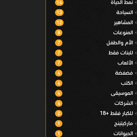
نمط الحياة
14
السياحة
13
المشاهير
12
المنوعات
8
الأم والطفل
7
للبنات فقط
7
الألعاب
7
فضفضة
4
الكتب
4
الموسيقى
4
الشركات
4
للكبار فقط +18
2
ماركيتينج
1
الحيوانات
1