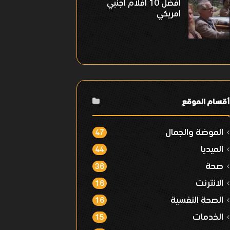
افضل 10 افلام اجنبي
امريكي
أقسام الموقع
الموضة والجمال
47
الميديا
44
صحة
36
الانترنت
16
الصحة النفسية
16
الخدمات
15