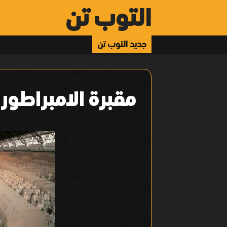
التوب تن
جديد التوب تن
مقبرة الامبراطور تش