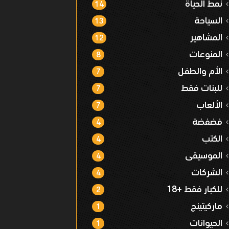
نمط الحياة
14
السياحة
13
المشاهير
12
المنوعات
8
الأم والطفل
7
للبنات فقط
7
الألعاب
7
فضفضة
4
الكتب
4
الموسيقى
4
الشركات
4
للكبار فقط +18
2
ماركيتينج
1
الحيوانات
1