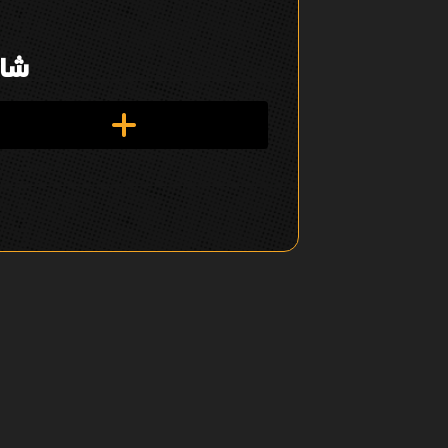
ل
ت
شار
ن
ق
ل
ف
ي
ا
ل
ع
ن
ص