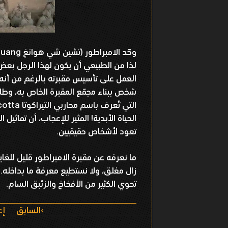
لذا من الطبيعي أن يكون لهذا الرجل بعض ال
الحياة الأبدية! المثير للإعجاب، أن تماثيل 
تعود لأشخاص حقيقيين.
ما نعرفه عن مقبرة الامبراطور قليل للغاية
زال مغلق، ولا نستطيع معرفة ما بداخله. كم
تحوي الكثير من الأفخاخ والزئبق السام.
ا
السابق
إع