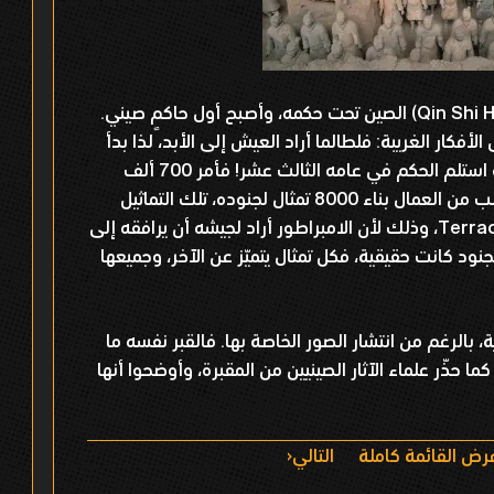
وحّد الامبراطور (تشين شي هوانغ Qin Shi Huang) الصين تحت حكمه، وأصبح أول حاكمٍ صيني.
أفكار الغريبة: فلطالما أراد العيش إلى الأبد، لذا بدأ
العمل على تأسيس مقبرته بالرغم من أنه استلم الحكم في عامه الثالث عشر! فأمر 700 ألف
شخص ببناء مجمّع المقبرة الخاص به، وطلب من العمال بناء 8000 تمثال لجنوده، تلك التماثيل
التي تُعرف باسم محاربي التيراكوتا Terracotta، وذلك لأن الامبراطور أراد لجيشه أن يرافقه إلى
الجنود كانت حقيقية، فكل تمثال يتميّز عن الآخر، وجميعها
، بالرغم من انتشار الصور الخاصة بها. فالقبر نفسه ما
ا حذّر علماء الآثار الصينيين من المقبرة، وأوضحوا أنها
رض القائمة كاملة
التالي