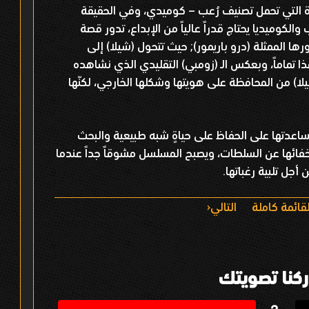
ة التي تحمل تصنيف رُعب – كوميدي، وفي الحقيقة
لكوميديا يحتاج قدراً عالياً من الإبداع، تدور قصة
ا الممثلة (درو باريمور); حيث تتحول (شيلا) إلى
 تماماً، وبعكس الـ (زومبي) التقليدي الذي نشاهده
ا) من المحافظة على هويتها وشكلها الخارجي، لكنّها
ساعدتها على الحفاظ على حياةٍ شبه طبيعية والبحث
خفائها عن السلطات، ويصبح المسلسل مشوقاً جداً عندما
 أجل تلبية رغباتها.
قائمة كاملة
التالي
كنا تصويتك