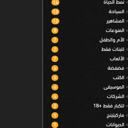
نمط الحياة
14
السياحة
13
المشاهير
12
المنوعات
8
الأم والطفل
7
للبنات فقط
7
الألعاب
7
فضفضة
4
الكتب
4
الموسيقى
4
الشركات
4
للكبار فقط +18
2
ماركيتينج
1
الحيوانات
1