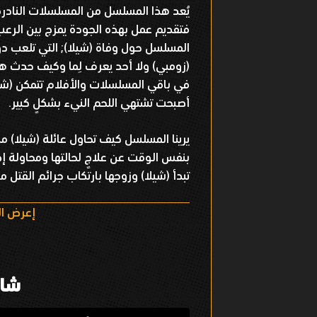
يُعد هذا المسلسل من المسلسلات النادر
فتقديم عمل بهذه الجودة يمزج بين الرعب وا
المسلسل حول وفاة (شيلا); التي تلعب دوره
(زومبي) ولا أحد يعرف لِما وكيف حدث هذا
في باقي المسلسلات والأفلام تتمكن (شيل
أصبحت تشتهي اللحم النيء بشكلٍ كبير.
يرينا المسلسل كيف تحاول عائلة (شيلا) م
بنفس الوقت عن علاجٍ لحالتها ومحاولة إ
تبدأ (شيلا) وزوجها بارتكاب جرائم القتل من
ا
إعرض ال
ل
ت
شار
ن