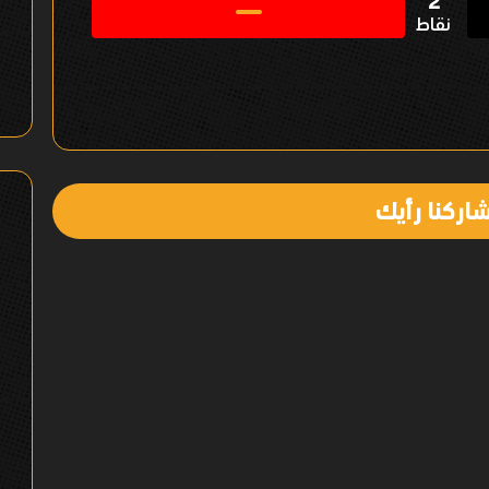
2
نقاط
اركنا رأيك