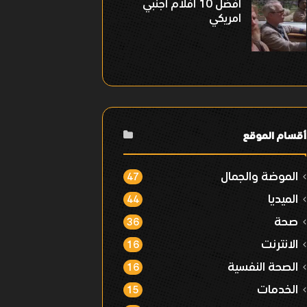
افضل 10 افلام اجنبي
امريكي
أقسام الموقع
الموضة والجمال
47
الميديا
44
صحة
36
الانترنت
16
الصحة النفسية
16
الخدمات
15