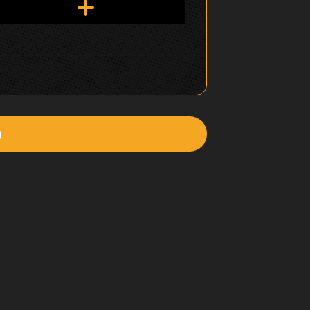
ق
ل
ف
ي
ا
ل
ش
ع
ن
ص
ر