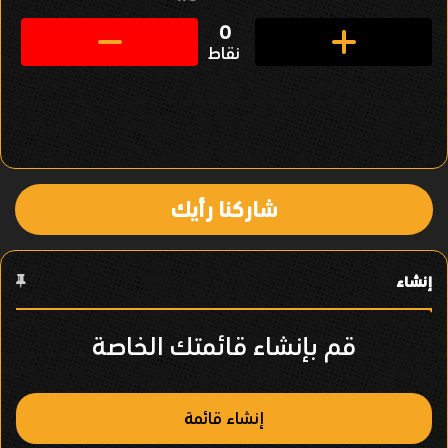
ق
0
نقاط
ل
ف
ي
ا
شاركنا رأيك
ل
ع
إنشاء
ن
ص
قم بإنشاء قائمتك الخاصة
ر
إنشاء قائمة