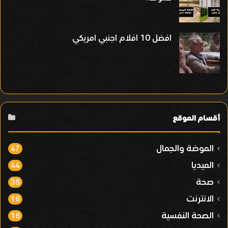
افضل 10 افلام اجنبي امريكي
أقسام الموقع
الموضة والجمال
47
الميديا
44
صحة
36
الانترنت
16
الصحة النفسية
16