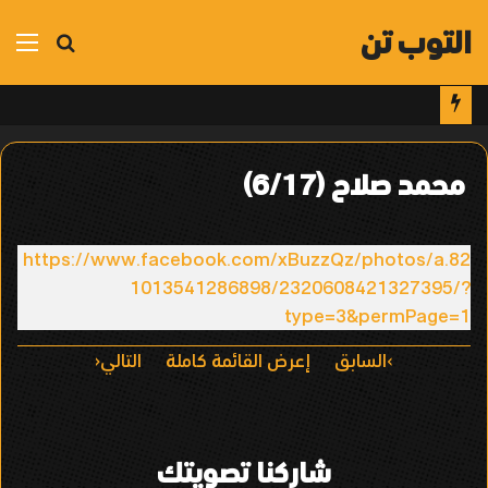
التوب تن
بحث
الق
عن
محمد صلاح (6/17)
https://www.facebook.com/xBuzzQz/photos/a.82
1013541286898/2320608421327395/?
type=3&permPage=1
ا
السابق
إعرض القائمة كاملة
التالي
ل
ت
شاركنا تصويتك
ن