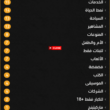
الخدمات
15
نمط الحياة
14
السياحة
13
المشاهير
12
المنوعات
8
الأم والطفل
7
للبنات فقط
7
الألعاب
7
فضفضة
4
الكتب
4
الموسيقى
4
الشركات
4
للكبار فقط +18
2
ماركيتينج
1