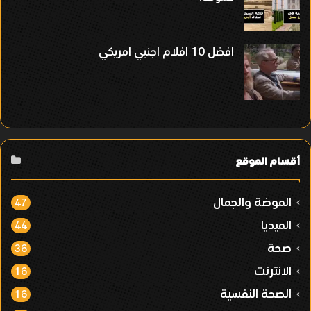
افضل 10 افلام اجنبي امريكي
أقسام الموقع
الموضة والجمال
47
الميديا
44
صحة
36
الانترنت
16
الصحة النفسية
16