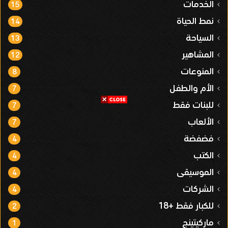
الخدمات
15
نمط الحياة
14
السياحة
13
المشاهير
12
المنوعات
8
الأم والطفل
7
للبنات فقط
7
الألعاب
7
فضفضة
4
الكتب
4
الموسيقى
4
الشركات
4
للكبار فقط +18
2
ماركيتينج
1