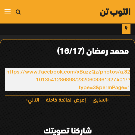
التوب تن
بحث
الق
عن
محمد رمضان (16/17)
https://www.facebook.com/xBuzzQz/photos/a.82
1013541286898/2320608361327401/?
type=3&permPage=1
ا
السابق
إعرض القائمة كاملة
التالي
ل
ت
شاركنا تصويتك
ن