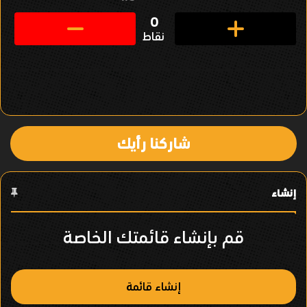
ق
0
نقاط
ل
ف
ي
ا
شاركنا رأيك
ل
ع
إنشاء
ن
ص
قم بإنشاء قائمتك الخاصة
ر
إنشاء قائمة