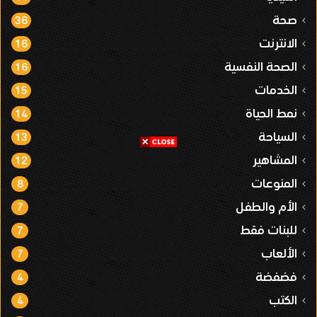
صحة
36
الانترنت
16
الصحة النفسية
16
الخدمات
15
نمط الحياة
14
السياحة
13
المشاهير
12
المنوعات
8
الأم والطفل
7
للبنات فقط
7
الألعاب
7
فضفضة
4
الكتب
4