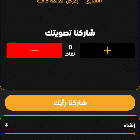
ا
السابق
إعرض القائمة كاملة
ل
ت
شاركنا تصويتك
ن
ق
0
نقاط
ل
ف
ي
ا
شاركنا رأيك
ل
ع
إنشاء
ن