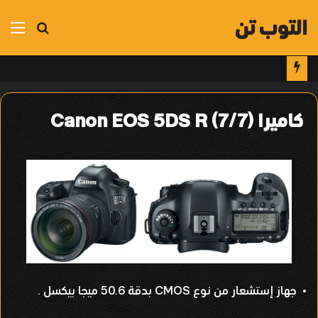
التوب تن
بحث
الق
عن
كاميرا Canon EOS 5DS R (7/7)
• جهاز إستشعار من نوع CMOS بدقة 50.6 ميجا بيكسل .