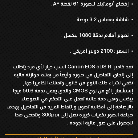
• إخضاع أتوماتيك للصورة 61 نقطة AF .
• شاشة بمقياس 3.2 بوصة .
• تصوير أفلام بدقة 1080 بيكسل .
• السعر : 2100 دولار أمريكي .
تعد كاميرا Canon EOS 5DS R أنسب خيار لأي فرد يتطلب
إلى إلحاق التفاصيل في صوره وأيضاً من يمتلم موازنة مالية
تكفي لشراء ذلك النوع من كانون وتمتلك الكاميرا جهاز
إستشعار رائع من نوع CMOS والذي يعمل بدقة 50.6 ميجا
بيكسل وهى دقة عالية تعمل على التحكم في الضوضاء
بالإضافة إلى أمكانية تصوير وإلتقاط المزيد من التفاصيل بهدف
طباعة الصور بكميات كبيرة تصل إلى 300ppi وتتخطى هذا
للجصول على صور عالية الجودة .