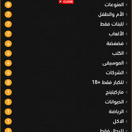
المنوعات
8
الأم والطفل
7
للبنات فقط
7
الألعاب
7
فضفضة
4
الكتب
4
الموسيقى
4
الشركات
4
للكبار فقط +18
2
ماركيتينج
1
الحيوانات
1
الرياضة
1
الاكل
1
للرجال فقط
1