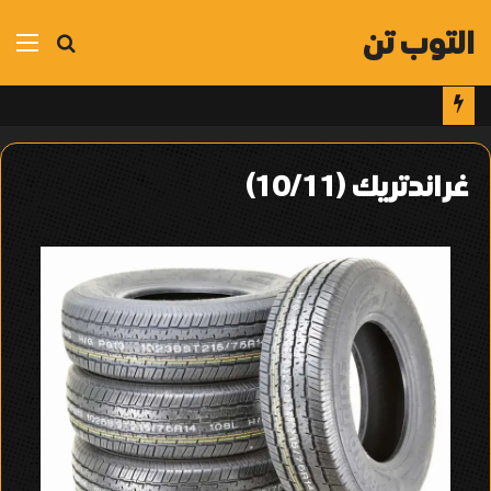
التوب تن
بحث
الق
عن
غراندتريك (10/11)