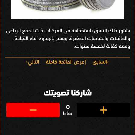
يشتهر ذلك النسق باستخدامه في المركبات ذات الدفع الرباعي
والحافلات والشاحنات الصغيرة، ويتميز بالهدوء اثناء القيادة،
ومعه كفالة لخمسة سنوات.
ا
السابق
إعرض القائمة كاملة
التالي
ل
ت
شاركنا تصويتك
ن
ق
0
نقاط
ل
ف