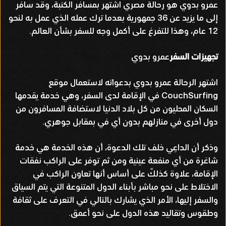
عمرو بدوي هو رحالة مصري اشتهر بمسافر الكنبة، وقد سافر
إلى ما يزيد عن 36 جمهورية بعدما ترك عمله الذي عمل به لنحو
12 عام، وهذا للتفرغ على أكمل وجه للسفر بشأن العالم.
تجهيزات السفر
عمرو بدوي
اشتهر الرحالة عمرو بدوي بدعواته لاستعمال موقع
CouchSurfing في الإقامة لدى السفر، وهي خدمة يقدمها
السكان المحليون من كل بلاد الدنيا لاستضافة المسافرون من
دول أخرى في منازلهم بدون أي في بمقابل جوهري.
وذكر أن الداعِي خلف تلك الدعوة، أن هذه الخدمة هي خدمة
شاغرة من أي منفعة عينية ومن ثم توفر على الراكب نفقات
الإقامة، علاوة كذلكً على أساس أنها تعاون الراكب في
الاختلاط على نحو مباشر بأبناء الدول المتنوعة التي يتم السياق
والسفر إليها، الأمر الذي يشارك بالتالي في التعرف على ثقافة
وطقوس وتقاليد هذه الدول على نحو أعمق.