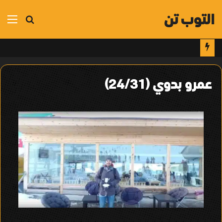
التوب تن
بحث
الق
عن
عمرو بدوي (24/31)