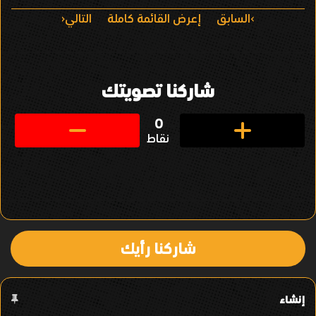
ا
السابق
إعرض القائمة كاملة
التالي
ل
ت
شاركنا تصويتك
ن
ق
0
نقاط
ل
ف
ي
ا
شاركنا رأيك
ل
ع
إنشاء
ن