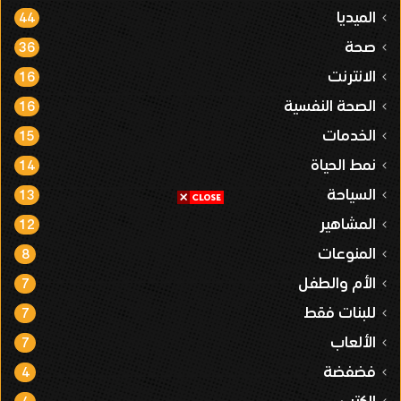
الميديا
44
صحة
36
الانترنت
16
الصحة النفسية
16
الخدمات
15
نمط الحياة
14
السياحة
13
المشاهير
12
المنوعات
8
الأم والطفل
7
للبنات فقط
7
الألعاب
7
فضفضة
4
الكتب