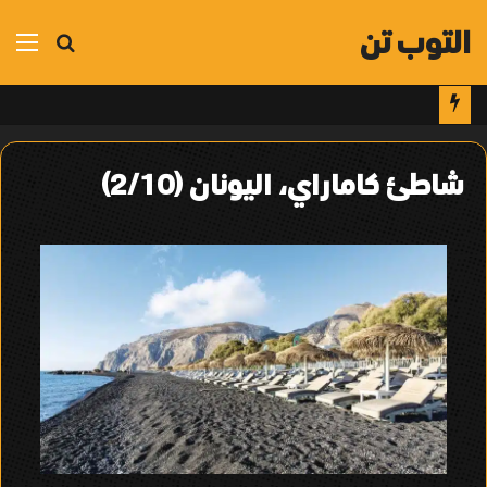
التوب تن
بحث
الق
عن
شاطئ كاماراي، اليونان (2/10)