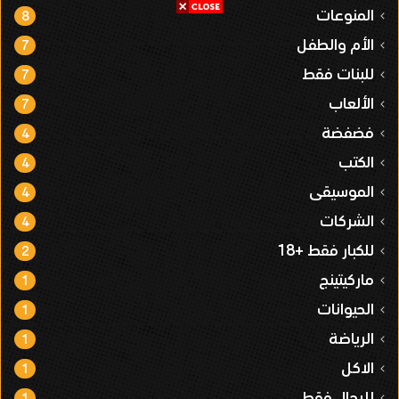
المنوعات
8
الأم والطفل
7
للبنات فقط
7
الألعاب
7
فضفضة
4
الكتب
4
الموسيقى
4
الشركات
4
للكبار فقط +18
2
ماركيتينج
1
الحيوانات
1
الرياضة
1
الاكل
1
للرجال فقط
1