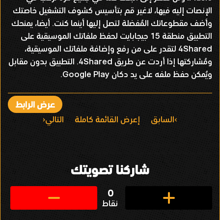
الإنصات إليه فيها، لاغير قم بتأسيس كشوف التشغيل خاصتك
وأضف مقطوعاتك المُفضلة لتصل إليها أينما كنت. أيضا، يمنحك
التطبيق منطقة 15 جيجابايت لحفظ ملفاتك الموسيقية على
4Shared لتقدر على من رفع وإضافة ملفاتك الموسيقية،
ومُشاركتها إذا أردت عن طريق 4Shared. التطبيق بدون مقابل
ويُمكن حفظ ملفه على يد دكان Google Play.
عرض الرابط
ا
السابق
إعرض القائمة كاملة
التالي
ل
ت
شاركنا تصويتك
ن
ق
0
نقاط
ل