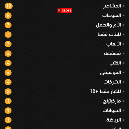
المشاهير
12
المنوعات
8
الأم والطفل
7
للبنات فقط
7
الألعاب
7
فضفضة
4
الكتب
4
الموسيقى
4
الشركات
4
للكبار فقط +18
2
ماركيتينج
1
الحيوانات
1
الرياضة
1