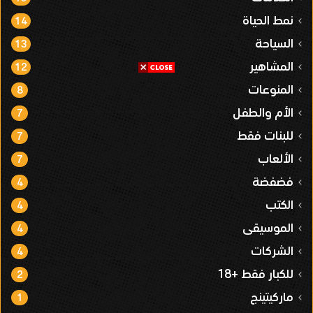
نمط الحياة
14
السياحة
13
المشاهير
12
المنوعات
8
الأم والطفل
7
للبنات فقط
7
الألعاب
7
فضفضة
4
الكتب
4
الموسيقى
4
الشركات
4
للكبار فقط +18
2
ماركيتينج
1