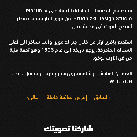
تم تصميم التصميمات الداخلية الأنيقة على يد Martin
Brudnizki Design Studio. من فوق البار ستحبب منظر
أسطح البيوت في مدينة لندن.
استمتع بإفريز آرثر من خلال جيرالد مويرا وأنت تسافر إلى أعلى
السلالم المتحركة. يرجع تاريخه إلى عام 1896 وهو تحفة فنية
من فن الآرت نوفو.
العنوان: زاوية شارع شافتسبري وشارع جريت ويندميل ، لندن
W1D 7DH
ا
السابق
إعرض القائمة كاملة
التالي
ل
ت
شاركنا تصويتك
ن