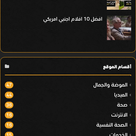
افضل 10 افلام اجنبي امريكي
أقسام الموقع
الموضة والجمال
47
الميديا
44
صحة
36
الانترنت
16
الصحة النفسية
16
الخدمات
15