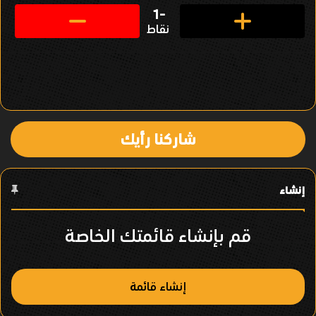
ق
-1
نقاط
ل
ف
ي
ا
شاركنا رأيك
ل
ع
إنشاء
ن
ص
قم بإنشاء قائمتك الخاصة
ر
إنشاء قائمة