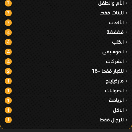
الأم والطفل
7
للبنات فقط
7
الألعاب
7
فضفضة
4
الكتب
4
الموسيقى
4
الشركات
4
للكبار فقط +18
2
ماركيتينج
1
الحيوانات
1
الرياضة
1
الاكل
1
للرجال فقط
1