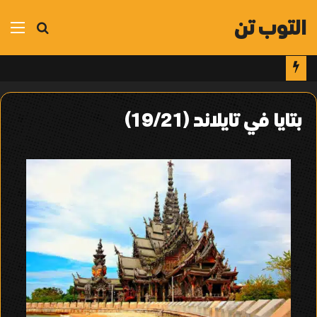
التوب تن
بحث
الق
عن
بتايا في تايلاند (19/21)