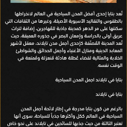
تُعد بتايا إحدى أفضل المدن السياحية في العالم لانخراطها
بالطقوس والتقاليد الآسيوية الأصيلة، وغيرها من الثقافات التي
سكنتها على مر الدهر كمدينة جاذبة للمُهاجرين، إضافة لتراث
عريق أولى بالدراسة وإمعان البصر في جذوره العميقة، حيث
تُعد المدينة المُصنّفة كإحدى أجمل مدن تايلاند، معقل لأشهر
المعابد الدينية ومنازل الأغنياء وأجمل الحدائق والشواطئ
الخلابة والمثالية لقضاء عُطلة هادئة مُنعزلة ومُمتعة في
الوقت نفسه.
بتايا في تايلاند اجمل المدن السياحية
بتايا في تايلاند
بالرغم من كون بتايا مدرجة في إطار لائحة أجمل المدن
السياحية في العالم ككل وأكثرها جذباً للسياحة، سوى أنها
تعتبر الثالثة من حيث جذبها للسائحين في تايلاند على نحو خاص