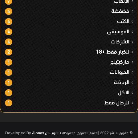
الألعاب
7
فضفضة
4
الكتب
4
الموسيقى
4
الشركات
4
للكبار فقط +18
2
ماركيتينج
1
الحيوانات
1
الرياضة
1
الاكل
1
للرجال فقط
1
© حقوق النشر 2022 | جميع الحقوق محفوظة لـ
التوب تن
Developed By
Aloaax