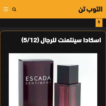
التوب تن
بحث
الق
عن
اسكادا سينتمنت للرجال (5/12)