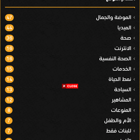
الموضة والجمال
47
الميديا
44
صحة
36
الانترنت
16
الصحة النفسية
16
الخدمات
15
نمط الحياة
14
السياحة
13
المشاهير
12
المنوعات
8
الأم والطفل
7
للبنات فقط
7