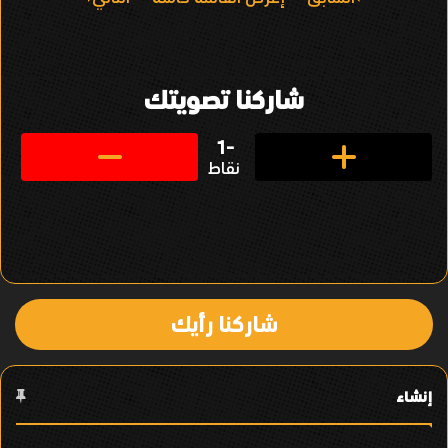
ا
ل
ت
شاركنا تصويتك
ن
ق
-1
نقاط
ل
ف
ي
ا
شاركنا رأيك
ل
ع
إنشاء
ن
ص