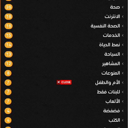
صحة
36
الانترنت
16
الصحة النفسية
16
الخدمات
15
نمط الحياة
14
السياحة
13
المشاهير
12
المنوعات
8
الأم والطفل
7
للبنات فقط
7
الألعاب
7
فضفضة
4
الكتب
4