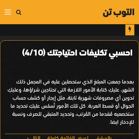
التوب تن
بحث
الق
عن
احسبي تكليفات احتياجتك (4/10)
بعدما جمعتِ المبلغ الذي ستحصلين عليه في المجمل ذلك
الشهر، عليكِ كتابة الأمور اللازمة التي تحتاجين شراؤها، وعليكِ
تدوين أي مصروفات شهرية ثابتة، مثل إيجار أو كشف حساب
الجوال أو قسط العربة. كل تلك الأمور تُسلس عليكِ تحديد ما
ستخصميه مُقدما من المُرتب، وتحديد المتبقي للصرف ونسبة
للإدخار ايضا.
السابق
إعرض القائمة كاملة
التالي