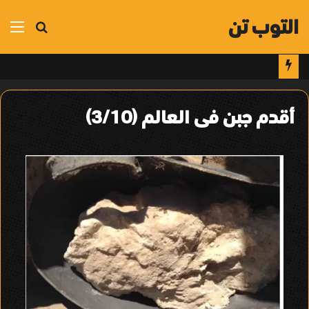
التوب تن
بحث
الق
عن
أقدم جبن فى العالم (3/10)