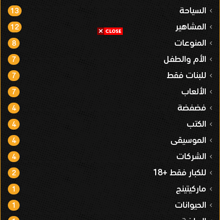
السياحة
13
المشاهير
12
المنوعات
8
الأم والطفل
7
للبنات فقط
7
الألعاب
7
فضفضة
4
الكتب
4
الموسيقى
4
الشركات
4
للكبار فقط +18
2
ماركيتينج
1
الحيوانات
1