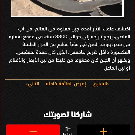
اكتشف علماء الآثار أقدم جبن معلوم فى العالم، فى آب
الماضى، يرجع تاريخه إلى حوالى 3300 سنة، فى موقع سقارة
في مصر، ووجد الحبن فى مخبأ عظيم من الجرار الطينية
المكسورة داخل ضريح بتاحمس، الذى كان عمدة لممفيس،
ويظهر أن الجبن كان مصنوعا من خليط من لبن الأبقار والأغنام
أو لبن الماعز.
ا
السابق
إعرض القائمة كاملة
التالي
ل
ت
شاركنا تصويتك
ن
ق
-1
نقاط