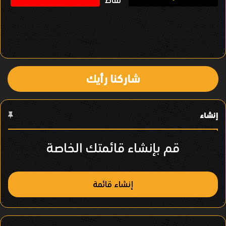
ل
ف
ي
ا
شاركنا رأيك
ل
ع
إنشاء
ن
ص
قم بإنشاء قائمتك الخاصة
ر
إنشاء قائمة